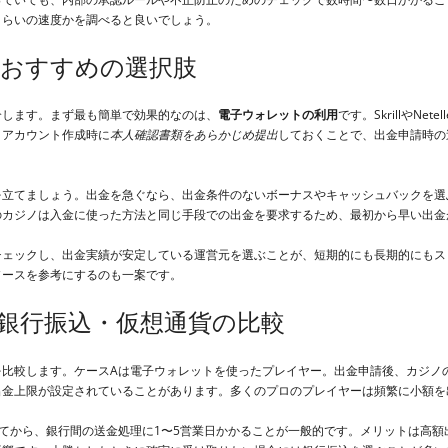
くらいの速度かを調べると良いでしょう。
おすすめの選択肢
介します。まず最も簡単で効果的なのは、
電子ウォレットの利用
です。SkrillやN
、アカウント作成時に
本人確認書類をあらかじめ提出
しておくことで、出金申請時の
を立てましょう。出金を急ぐなら、出金条件のないボーナスやキャッシュバックを選
のカジノは入金に使った方法と同じ手段での出金を要求するため、最初から早い出金
チェックし、出金実績が安定している運営元を選ぶことが、短期的にも長期的にもス
ソースを参考にするのも一案です。
銀行振込・仮想通貨の比較
を比較します。ケースAは電子ウォレットを使ったプレイヤー。出金申請後、カジノ
上限が設定されていることがあります。多くのプロのプレイヤーは頻繁に小額を出金す
てから、銀行間の送金処理に1〜5営業日かかることが一般的です。メリットは高