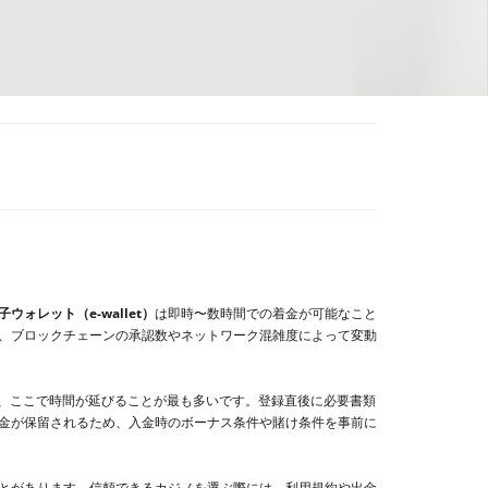
子ウォレット（e-wallet）
は即時〜数時間での着金が可能なこと
、ブロックチェーンの承認数やネットワーク混雑度によって変動
、ここで時間が延びることが最も多いです。登録直後に必要書類
金が保留されるため、入金時のボーナス条件や賭け条件を事前に
とがあります。信頼できるカジノを選ぶ際には、利用規約や出金