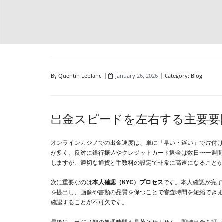
By
Quentin Leblanc
January 26, 2026
Category:
Blog
出金スピードを左右する主要要
オンラインカジノでの出金速度は、単に「早い・遅い」で片付
が多く、反対に銀行振込やクレジットカード返金は数日〜一週
しますが、適切な通貨と手数料の設定で非常に高速になること
次に重要なのは
本人確認（KYC）プロセス
です。本人確認が完
を提出し、画像や書類の品質を保つことで審査時間を短縮でき
確認することが不可欠です。
最後に、カジノ側の処理時間も見落とせません。即時出金を謳