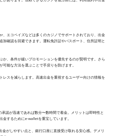
eteller、エコペイズなどは多くのカジノでサポートされており、出金
追加確認を回避できます。運転免許証やパスポート、住所証明と
ぶか、条件が緩いプロモーションを優先するのが賢明です。さら
が可能な方法を選ぶことで手戻りを防げます。
トレスを減らします。高速出金を重視するユーザー向けの情報を
の承認が迅速であれば数分〜数時間で着金。メリットは即時性と
るためにe-walletを重宝しています。
額出金がしやすい点と、銀行口座に直接受け取れる安心感。デメリ