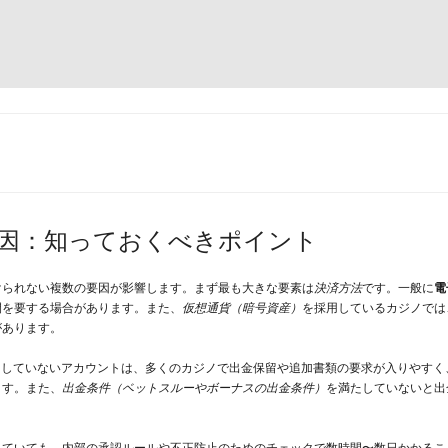
因：知っておくべきポイント
けられない複数の要因が影響します。まず最も大きな要素は
決済方法
です。一般に
電
間を要する場合があります。また、
仮想通貨（暗号資産）
を採用しているカジノでは
があります。
了していないアカウントは、多くのカジノで出金保留や追加書類の要求が入りやすく
ます。また、
出金条件（ベットスルーやボーナスの出金条件）
を満たしていないと出
っていても、内部の承認ルールや不正防止のためのチェックで数時間〜数日かかるこ