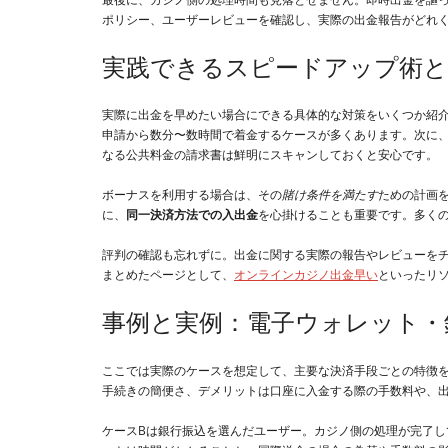
ポリシー、ユーザーレビューを確認し、実際の出金報告がどれ
実践できるスピードアップ術と
実際に出金を早めたい場合にできる具体的な対策をいくつか紹
申請から数分〜数時間で着金するケースが多くあります。次に
なる公共料金の請求書は鮮明にスキャンしておくと安心です。
ボーナスを利用する場合は、その
賭け条件を満たす
ための計画
に、
同一決済方法での入出金
を心掛けることも重要です。多く
評判の確認も忘れずに。出金に関する実際の報告やレビューを
まとめたページとして、
オンラインカジノ出金早い
といったリ
事例と実例：電子ウォレット・
ここでは実際のケースを想定して、主要な決済手段ごとの特徴
手続きの簡便さ、デメリットは口座に入金する際の手数料や、出金
ケースBは銀行振込を選んだユーザー。カジノ側の処理が完了し