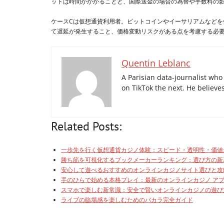
ットは時間がかかることと、国際送金の場合の為替や手数料の
ケースCは仮想通貨利用者。ビットコインやイーサリアムなど
て遅延が発生すること、価格変動リスクがある点を考慮する必
Quentin Leblanc
A Parisian data-journalist wh
on TikTok the next. He believes 
Related Posts:
一歩先を行く仮想通貨カジノ体験：スピード・透明性・価値
勝ち筋を可視化するブックメーカーランキング：選び方の新
安心して遊べるおすすめのオンラインカジノサイト選びと攻
手のひらで始める本格プレイ：最新のオンラインカジノ ア
スマホで楽しむ新常識：安全で賢いオンラインカジノの遊び
ライブの臨場感を楽しむためのバカラ完全ガイド