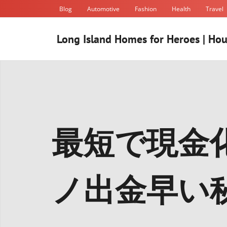
Skip
Blog
Automotive
Fashion
Health
Travel
to
content
Long Island Homes for Heroes | Hou
最短で現金
ノ出金早い