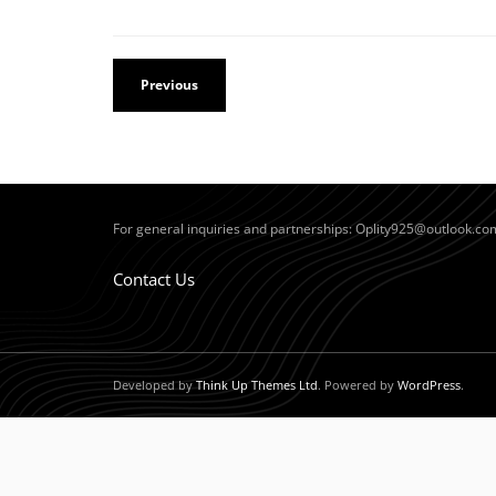
Previous
For general inquiries and partnerships:
Oplity925@outlook.co
Contact Us
Developed by
Think Up Themes Ltd
. Powered by
WordPress
.