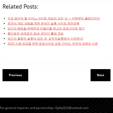
Related Posts:
지금 알아야 할 카지노 사이트 게임의 모든 것 — 선택부터 플레이까지
최적의 게임 경험을 위한 온라인 슬롯 사이트 완전정복
당신의 베팅을 완벽하게 만들어줄 최고의 토토사이트 찾기
흥미로운 세계로의 초대: 온라인 홀덤 게임
당신이 몰랐던 슬롯의 모든 것, 모두의슬롯에서 시작된다!
2025 신뢰 점검을 위한 토토사이트 모음 가이드: 안전과 검증의 기준
Previous
Next
For general inquiries and partnerships:
Oplity925@outlook.com