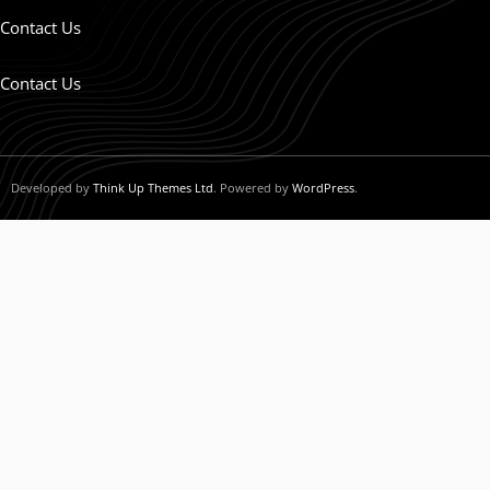
Contact Us
Contact Us
Developed by
Think Up Themes Ltd
. Powered by
WordPress
.