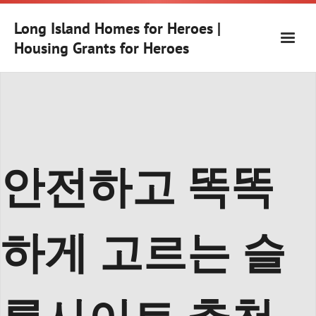
Skip
to
Long Island Homes for Heroes |
content
Housing Grants for Heroes
안전하고 똑똑
하게 고르는 슬