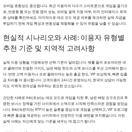
모바일 호환성도 중요합니다. 최근 이용자의 다수가 스마트폰으로 게임을 즐기므
로, 반응형 웹 또는 전용 앱의 성능, 모바일 결제 지원 여부, 터치 인터페이스 최적
화 상태를 확인하세요. 마지막으로 데모 모드 제공 여부를 체크하면 실제 자금을
투입하기 전에 게임 특성과 변동성을 체험해볼 수 있어 위험을 낮출 수 있습니다.
현실적 시나리오와 사례: 이용자 유형별
추천 기준 및 지역적 고려사항
실제 이용 상황을 가정해보면 선택 기준이 달라집니다. 예를 들어 초보자라면
데
모 플레이
와 친절한 가이드, 낮은 베팅 한도와 소액 보너스를 우선 고려해야 합니
다. 반면 고액 이용자나 프로 플레이어는 높은 출금 한도, VIP 보상체계, 빠른 입출
금 처리를 더 중시합니다. 고객지원이 24시간 운영되는지, 한국어 상담이 가능한
지도 지역적 편의성을 좌우하는 중요한 요소입니다.
간단한 사례로 A씨(초보)는 데모 모드로 게임을 익힌 후, 낮은 배팅 요구조건과 투
명한 보너스 정책을 가진 사이트에서 소액으로 시작해 만족스러운 경험을 얻었습
니다. B씨(숙련자)는 RTP가 높은 슬롯을 중심으로 게임을 선택하고, VIP 프로그램
과 빠른 출금을 제공하는 사이트에서 안정적인 이용 패턴을 유지했습니다. 이런
실제 사례는 자신에게 맞는 기준을 세우는 데 참고가 됩니다.