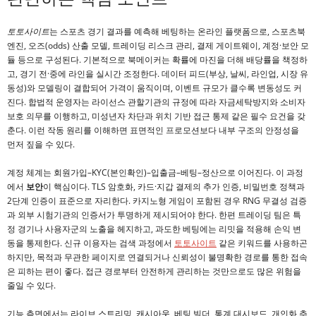
토토사이트
는 스포츠 경기 결과를 예측해 베팅하는 온라인 플랫폼으로, 스포츠북
엔진, 오즈(odds) 산출 모델, 트레이딩 리스크 관리, 결제 게이트웨이, 계정·보안 모
듈 등으로 구성된다. 기본적으로 북메이커는 확률에 마진을 더해 배당률을 책정하
고, 경기 전·중에 라인을 실시간 조정한다. 데이터 피드(부상, 날씨, 라인업, 시장 유
동성)와 모델링이 결합되어 가격이 움직이며, 이벤트 규모가 클수록 변동성도 커
진다. 합법적 운영자는 라이선스 관할기관의 규정에 따라 자금세탁방지와 소비자
보호 의무를 이행하고, 미성년자 차단과 위치 기반 접근 통제 같은 필수 요건을 갖
춘다. 이런 작동 원리를 이해하면 표면적인 프로모션보다 내부 구조의 안정성을
먼저 짚을 수 있다.
계정 체계는 회원가입–KYC(본인확인)–입출금–베팅–정산으로 이어진다. 이 과정
에서
보안
이 핵심이다. TLS 암호화, 카드·지갑 결제의 추가 인증, 비밀번호 정책과
2단계 인증이 표준으로 자리한다. 카지노형 게임이 포함된 경우 RNG 무결성 검증
과 외부 시험기관의 인증서가 투명하게 제시되어야 한다. 한편 트레이딩 팀은 특
정 경기나 사용자군의 노출을 헤지하고, 과도한 베팅에는 리밋을 적용해 손익 변
동을 통제한다. 신규 이용자는 검색 과정에서
토토사이트
같은 키워드를 사용하곤
하지만, 목적과 무관한 페이지로 연결되거나 신뢰성이 불명확한 경로를 통한 접속
은 피하는 편이 좋다. 접근 경로부터 안전하게 관리하는 것만으로도 많은 위험을
줄일 수 있다.
기능 측면에서는 라이브 스트리밍, 캐시아웃, 베팅 빌더, 통계 대시보드, 개인화 추