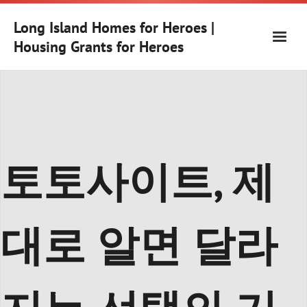
Skip
to
Long Island Homes for Heroes |
content
Housing Grants for Heroes
토토사이트, 제
대로 알면 달라