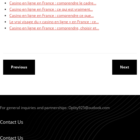
Casino en ligne en France : comprendre le cadre…
Casino en ligne en France : ce qui est vraiment…
Casino en ligne en France : comprendre ce que…
Le vrai visage du « casino en ligne » en France : ce…
Casino en ligne en France : comprendre, choisir et…
Previous
Next
For general inquiries and partnerships:
Oplity925@outlook.com
Contact Us
Contact Us