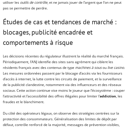
utiliser les
outils de contrôle
, et ne jamais jouer de l’argent que l’on ne peut
pas se permettre de perdre.
Études de cas et tendances de marché :
blocages, publicité encadrée et
comportements à risque
Les décisions récentes du régulateur illustrent la réalité du marché français.
Périodiquement, l’ANJ identifie des sites sans agrément qui ciblent les
résidents français avec des contenus de type
machines à sous
ou
live casino
.
Les mesures ordonnées passent par le blocage d’accès via les fournisseurs
d’accès à internet, la lutte contre les circuits de paiement, et la surveillance
de la publicité clandestine, notamment via des influenceurs et des réseaux
sociaux. Cette action continue vise moins le joueur que l’écosystème : couper
l’attractivité et l’accessibilité des offres illégales pour limiter l’
addiction
, les
fraudes et le blanchiment.
Du côté des opérateurs légaux, on observe des stratégies centrées sur la
protection des consommateurs. Généralisation des limites de dépôt par
défaut, contrôle renforcé de la majorité, messages de prévention visibles,