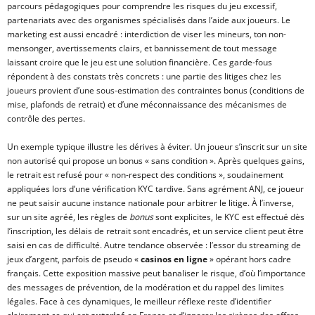
parcours pédagogiques pour comprendre les risques du jeu excessif,
partenariats avec des organismes spécialisés dans l’aide aux joueurs. Le
marketing est aussi encadré : interdiction de viser les mineurs, ton non-
mensonger, avertissements clairs, et bannissement de tout message
laissant croire que le jeu est une solution financière. Ces garde-fous
répondent à des constats très concrets : une partie des litiges chez les
joueurs provient d’une sous-estimation des contraintes bonus (conditions de
mise, plafonds de retrait) et d’une méconnaissance des mécanismes de
contrôle des pertes.
Un exemple typique illustre les dérives à éviter. Un joueur s’inscrit sur un site
non autorisé qui propose un bonus « sans condition ». Après quelques gains,
le retrait est refusé pour « non-respect des conditions », soudainement
appliquées lors d’une vérification KYC tardive. Sans agrément ANJ, ce joueur
ne peut saisir aucune instance nationale pour arbitrer le litige. À l’inverse,
sur un site agréé, les règles de
bonus
sont explicites, le KYC est effectué dès
l’inscription, les délais de retrait sont encadrés, et un service client peut être
saisi en cas de difficulté. Autre tendance observée : l’essor du streaming de
jeux d’argent, parfois de pseudo «
casinos en ligne
» opérant hors cadre
français. Cette exposition massive peut banaliser le risque, d’où l’importance
des messages de prévention, de la modération et du rappel des limites
légales. Face à ces dynamiques, le meilleur réflexe reste d’identifier