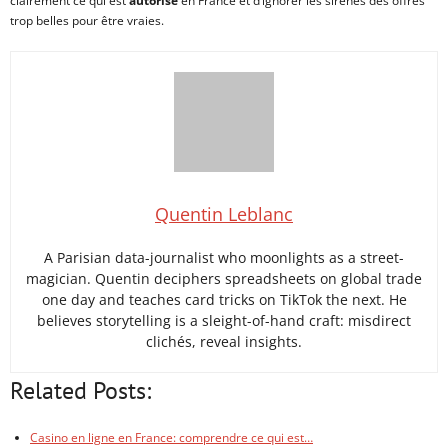
clairement ce qui est
autorisé
en France et d’ignorer les sirènes des offres
trop belles pour être vraies.
Quentin Leblanc
A Parisian data-journalist who moonlights as a street-
magician. Quentin deciphers spreadsheets on global trade
one day and teaches card tricks on TikTok the next. He
believes storytelling is a sleight-of-hand craft: misdirect
clichés, reveal insights.
Related Posts:
Casino en ligne en France: comprendre ce qui est…