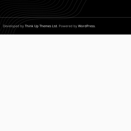
Developed by
Think Up Themes Ltd
. Powered by
WordPress
.