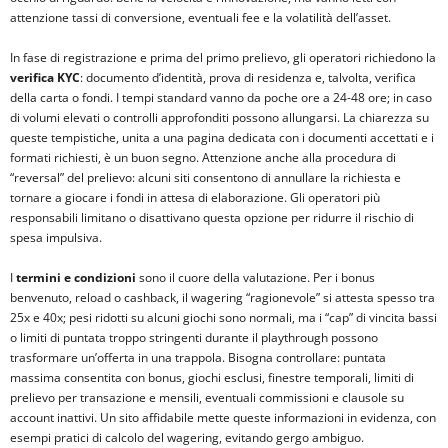
attenzione tassi di conversione, eventuali fee e la volatilità dell’asset.
In fase di registrazione e prima del primo prelievo, gli operatori richiedono la
verifica KYC
: documento d’identità, prova di residenza e, talvolta, verifica
della carta o fondi. I tempi standard vanno da poche ore a 24-48 ore; in caso
di volumi elevati o controlli approfonditi possono allungarsi. La chiarezza su
queste tempistiche, unita a una pagina dedicata con i documenti accettati e i
formati richiesti, è un buon segno. Attenzione anche alla procedura di
“reversal” del prelievo: alcuni siti consentono di annullare la richiesta e
tornare a giocare i fondi in attesa di elaborazione. Gli operatori più
responsabili limitano o disattivano questa opzione per ridurre il rischio di
spesa impulsiva.
I
termini e condizioni
sono il cuore della valutazione. Per i bonus
benvenuto, reload o cashback, il wagering “ragionevole” si attesta spesso tra
25x e 40x; pesi ridotti su alcuni giochi sono normali, ma i “cap” di vincita bassi
o limiti di puntata troppo stringenti durante il playthrough possono
trasformare un’offerta in una trappola. Bisogna controllare: puntata
massima consentita con bonus, giochi esclusi, finestre temporali, limiti di
prelievo per transazione e mensili, eventuali commissioni e clausole su
account inattivi. Un sito affidabile mette queste informazioni in evidenza, con
esempi pratici di calcolo del wagering, evitando gergo ambiguo.