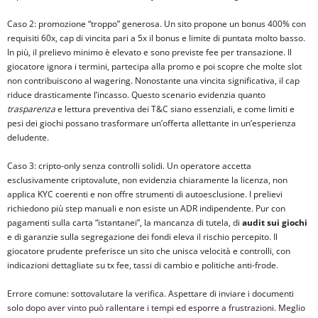
Caso 2: promozione “troppo” generosa. Un sito propone un bonus 400% con
requisiti 60x, cap di vincita pari a 5x il bonus e limite di puntata molto basso.
In più, il prelievo minimo è elevato e sono previste fee per transazione. Il
giocatore ignora i termini, partecipa alla promo e poi scopre che molte slot
non contribuiscono al wagering. Nonostante una vincita significativa, il cap
riduce drasticamente l’incasso. Questo scenario evidenzia quanto
trasparenza
e lettura preventiva dei T&C siano essenziali, e come limiti e
pesi dei giochi possano trasformare un’offerta allettante in un’esperienza
deludente.
Caso 3: cripto-only senza controlli solidi. Un operatore accetta
esclusivamente criptovalute, non evidenzia chiaramente la licenza, non
applica KYC coerenti e non offre strumenti di autoesclusione. I prelievi
richiedono più step manuali e non esiste un ADR indipendente. Pur con
pagamenti sulla carta “istantanei”, la mancanza di tutela, di
audit sui giochi
e di garanzie sulla segregazione dei fondi eleva il rischio percepito. Il
giocatore prudente preferisce un sito che unisca velocità e controlli, con
indicazioni dettagliate su tx fee, tassi di cambio e politiche anti-frode.
Errore comune: sottovalutare la verifica. Aspettare di inviare i documenti
solo dopo aver vinto può rallentare i tempi ed esporre a frustrazioni. Meglio