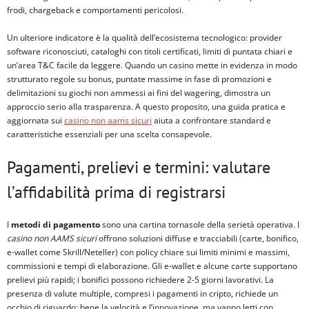
frodi, chargeback e comportamenti pericolosi.
Un ulteriore indicatore è la qualità dell’ecosistema tecnologico: provider
software riconosciuti, cataloghi con titoli certificati, limiti di puntata chiari e
un’area T&C facile da leggere. Quando un casino mette in evidenza in modo
strutturato regole su bonus, puntate massime in fase di promozioni e
delimitazioni su giochi non ammessi ai fini del wagering, dimostra un
approccio serio alla trasparenza. A questo proposito, una guida pratica e
aggiornata sui
casino non aams sicuri
aiuta a confrontare standard e
caratteristiche essenziali per una scelta consapevole.
Pagamenti, prelievi e termini: valutare
l’affidabilità prima di registrarsi
I
metodi di pagamento
sono una cartina tornasole della serietà operativa. I
casino non AAMS sicuri
offrono soluzioni diffuse e tracciabili (carte, bonifico,
e-wallet come Skrill/Neteller) con policy chiare sui limiti minimi e massimi,
commissioni e tempi di elaborazione. Gli e-wallet e alcune carte supportano
prelievi più rapidi; i bonifici possono richiedere 2-5 giorni lavorativi. La
presenza di valute multiple, compresi i pagamenti in cripto, richiede un
occhio di riguardo: bene la velocità e l’innovazione, ma vanno letti con