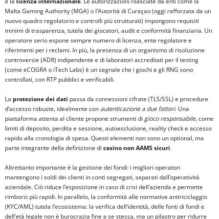
è la
licenza internazionale
. Le autorizzazioni rilasciate da enti come la
Malta Gaming Authority (MGA) o l’Autorità di Curaçao (oggi rafforzata da un
nuovo quadro regolatorio e controlli più strutturati) impongono requisiti
minimi di trasparenza, tutela dei giocatori, audit e conformità finanziaria. Un
operatore serio espone sempre numero di licenza, ente regolatore e
riferimenti per i reclami. In più, la presenza di un organismo di risoluzione
controversie (ADR) indipendente e di laboratori accreditati per il testing
(come eCOGRA o iTech Labs) è un segnale che i giochi e gli RNG sono
controllati, con RTP pubblici e verificabili.
La
protezione dei dati
passa da connessioni cifrate (TLS/SSL) e procedure
d’accesso robuste, idealmente con
autenticazione a due fattori
. Una
piattaforma attenta al cliente propone strumenti di
gioco responsabile
, come
limiti di deposito, perdita e sessione, autoesclusione, reality check e accesso
rapido alla cronologia di spesa. Questi elementi non sono un optional, ma
parte integrante della definizione di
casino non AAMS sicuri
.
Altrettanto importante è la gestione dei fondi: i migliori operatori
mantengono i soldi dei clienti in conti segregati, separati dall’operatività
aziendale. Ciò riduce l’esposizione in caso di crisi dell’azienda e permette
rimborsi più rapidi. In parallelo, la conformità alle normative antiriciclaggio
(KYC/AML) tutela l’ecosistema: la verifica dell’identità, delle fonti di fondi e
dell’età legale non è burocrazia fine a se stessa, ma un pilastro per ridurre