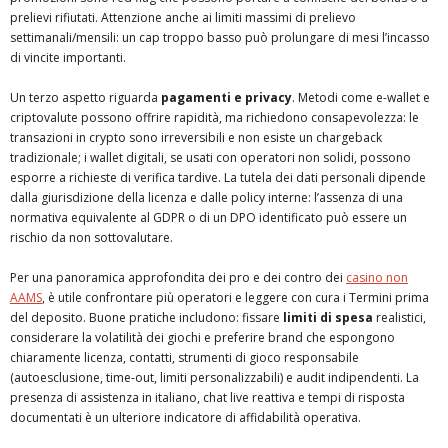
prelievi rifiutati. Attenzione anche ai limiti massimi di prelievo
settimanali/mensili: un cap troppo basso può prolungare di mesi l’incasso
di vincite importanti.
Un terzo aspetto riguarda
pagamenti e privacy
. Metodi come e-wallet e
criptovalute possono offrire rapidità, ma richiedono consapevolezza: le
transazioni in crypto sono irreversibili e non esiste un chargeback
tradizionale; i wallet digitali, se usati con operatori non solidi, possono
esporre a richieste di verifica tardive. La tutela dei dati personali dipende
dalla giurisdizione della licenza e dalle policy interne: l’assenza di una
normativa equivalente al GDPR o di un DPO identificato può essere un
rischio da non sottovalutare.
Per una panoramica approfondita dei pro e dei contro dei
casino non
AAMS
, è utile confrontare più operatori e leggere con cura i Termini prima
del deposito. Buone pratiche includono: fissare
limiti di spesa
realistici,
considerare la volatilità dei giochi e preferire brand che espongono
chiaramente licenza, contatti, strumenti di gioco responsabile
(autoesclusione, time-out, limiti personalizzabili) e audit indipendenti. La
presenza di assistenza in italiano, chat live reattiva e tempi di risposta
documentati è un ulteriore indicatore di affidabilità operativa.