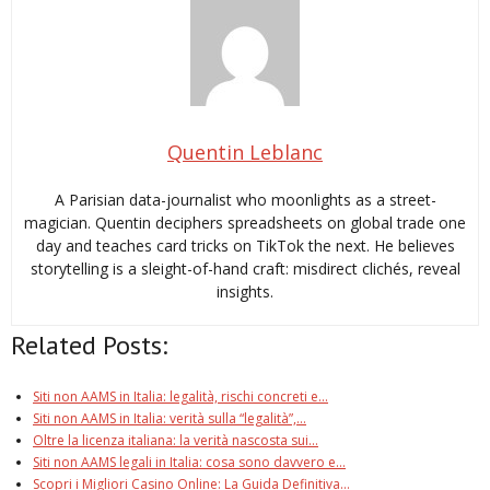
Quentin Leblanc
A Parisian data-journalist who moonlights as a street-
magician. Quentin deciphers spreadsheets on global trade one
day and teaches card tricks on TikTok the next. He believes
storytelling is a sleight-of-hand craft: misdirect clichés, reveal
insights.
Related Posts:
Siti non AAMS in Italia: legalità, rischi concreti e…
Siti non AAMS in Italia: verità sulla “legalità”,…
Oltre la licenza italiana: la verità nascosta sui…
Siti non AAMS legali in Italia: cosa sono davvero e…
Scopri i Migliori Casino Online: La Guida Definitiva…