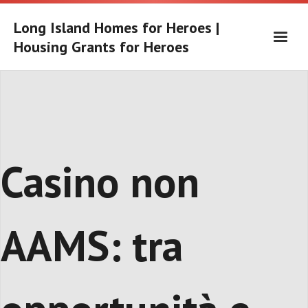
Skip
to
Long Island Homes for Heroes |
content
Housing Grants for Heroes
Casino non
AAMS: tra