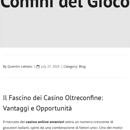
Confini del Gioco
By
Quentin Leblanc
July 27, 2025
Category:
Blog
Il Fascino dei Casino Oltreconfine:
Vantaggi e Opportunità
Il mercato dei
casino online stranieri
attira un numero crescente di
giocatori italiani, spinti da una combinazione di fattori unici. Uno dei motivi