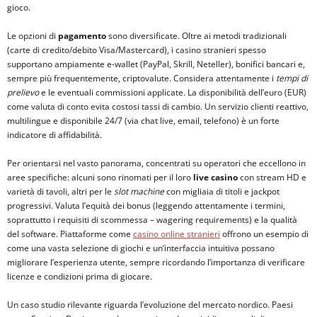
gioco.
Le opzioni di
pagamento
sono diversificate. Oltre ai metodi tradizionali
(carte di credito/debito Visa/Mastercard), i casino stranieri spesso
supportano ampiamente e-wallet (PayPal, Skrill, Neteller), bonifici bancari e,
sempre più frequentemente, criptovalute. Considera attentamente i
tempi di
prelievo
e le eventuali commissioni applicate. La disponibilità dell’euro (EUR)
come valuta di conto evita costosi tassi di cambio. Un servizio clienti reattivo,
multilingue e disponibile 24/7 (via chat live, email, telefono) è un forte
indicatore di affidabilità.
Per orientarsi nel vasto panorama, concentrati su operatori che eccellono in
aree specifiche: alcuni sono rinomati per il loro
live casino
con stream HD e
varietà di tavoli, altri per le
slot machine
con migliaia di titoli e jackpot
progressivi. Valuta l’equità dei bonus (leggendo attentamente i termini,
soprattutto i requisiti di scommessa – wagering requirements) e la qualità
del software. Piattaforme come
casino online stranieri
offrono un esempio di
come una vasta selezione di giochi e un’interfaccia intuitiva possano
migliorare l’esperienza utente, sempre ricordando l’importanza di verificare
licenze e condizioni prima di giocare.
Un caso studio rilevante riguarda l’evoluzione del mercato nordico. Paesi