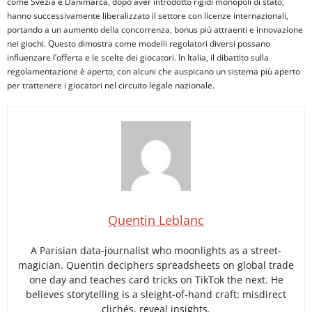
come Svezia e Danimarca, dopo aver introdotto rigidi monopoli di stato,
hanno successivamente liberalizzato il settore con licenze internazionali,
portando a un aumento della concorrenza, bonus più attraenti e innovazione
nei giochi. Questo dimostra come modelli regolatori diversi possano
influenzare l’offerta e le scelte dei giocatori. In Italia, il dibattito sulla
regolamentazione è aperto, con alcuni che auspicano un sistema più aperto
per trattenere i giocatori nel circuito legale nazionale.
Quentin Leblanc
A Parisian data-journalist who moonlights as a street-
magician. Quentin deciphers spreadsheets on global trade
one day and teaches card tricks on TikTok the next. He
believes storytelling is a sleight-of-hand craft: misdirect
clichés, reveal insights.