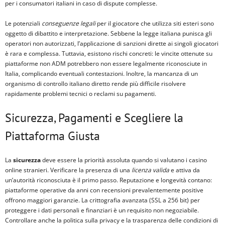
per i consumatori italiani in caso di dispute complesse.
Le potenziali
conseguenze legali
per il giocatore che utilizza siti esteri sono
oggetto di dibattito e interpretazione. Sebbene la legge italiana punisca gli
operatori non autorizzati, l’applicazione di sanzioni dirette ai singoli giocatori
è rara e complessa. Tuttavia, esistono rischi concreti: le vincite ottenute su
piattaforme non ADM potrebbero non essere legalmente riconosciute in
Italia, complicando eventuali contestazioni. Inoltre, la mancanza di un
organismo di controllo italiano diretto rende più difficile risolvere
rapidamente problemi tecnici o reclami su pagamenti.
Sicurezza, Pagamenti e Scegliere la
Piattaforma Giusta
La
sicurezza
deve essere la priorità assoluta quando si valutano i casino
online stranieri. Verificare la presenza di una
licenza valida
e attiva da
un’autorità riconosciuta è il primo passo. Reputazione e longevità contano:
piattaforme operative da anni con recensioni prevalentemente positive
offrono maggiori garanzie. La crittografia avanzata (SSL a 256 bit) per
proteggere i dati personali e finanziari è un requisito non negoziabile.
Controllare anche la politica sulla privacy e la trasparenza delle condizioni di