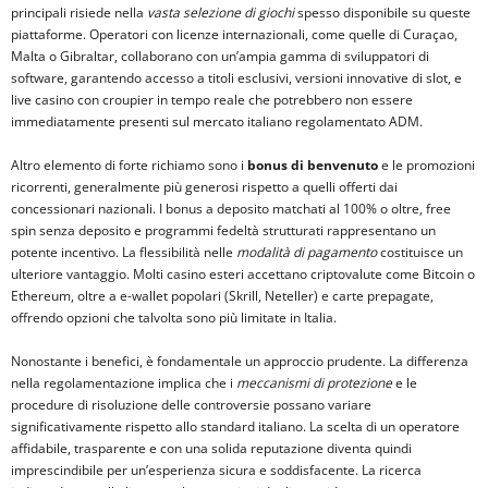
principali risiede nella
vasta selezione di giochi
spesso disponibile su queste
piattaforme. Operatori con licenze internazionali, come quelle di Curaçao,
Malta o Gibraltar, collaborano con un’ampia gamma di sviluppatori di
software, garantendo accesso a titoli esclusivi, versioni innovative di slot, e
live casino con croupier in tempo reale che potrebbero non essere
immediatamente presenti sul mercato italiano regolamentato ADM.
Altro elemento di forte richiamo sono i
bonus di benvenuto
e le promozioni
ricorrenti, generalmente più generosi rispetto a quelli offerti dai
concessionari nazionali. I bonus a deposito matchati al 100% o oltre, free
spin senza deposito e programmi fedeltà strutturati rappresentano un
potente incentivo. La flessibilità nelle
modalità di pagamento
costituisce un
ulteriore vantaggio. Molti casino esteri accettano criptovalute come Bitcoin o
Ethereum, oltre a e-wallet popolari (Skrill, Neteller) e carte prepagate,
offrendo opzioni che talvolta sono più limitate in Italia.
Nonostante i benefici, è fondamentale un approccio prudente. La differenza
nella regolamentazione implica che i
meccanismi di protezione
e le
procedure di risoluzione delle controversie possano variare
significativamente rispetto allo standard italiano. La scelta di un operatore
affidabile, trasparente e con una solida reputazione diventa quindi
imprescindibile per un’esperienza sicura e soddisfacente. La ricerca