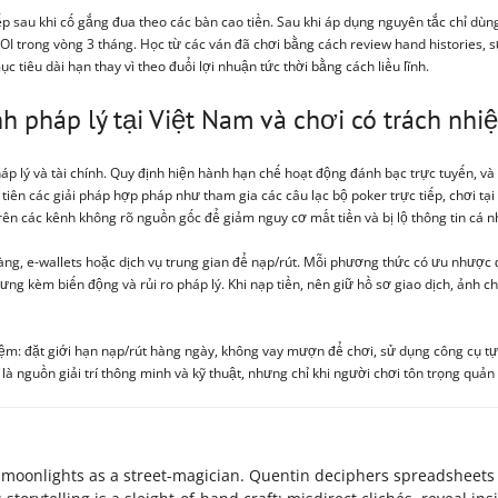
 tiếp sau khi cố gắng đua theo các bàn cao tiền. Sau khi áp dụng nguyên tắc chỉ d
 ROI trong vòng 3 tháng. Học từ các ván đã chơi bằng cách review hand histories
c tiêu dài hạn thay vì theo đuổi lợi nhuận tức thời bằng cách liều lĩnh.
h pháp lý tại Việt Nam và chơi có trách nhi
pháp lý và tài chính. Quy định hiện hành hạn chế hoạt động đánh bạc trực tuyến, và
tiên các giải pháp hợp pháp như tham gia các câu lạc bộ poker trực tiếp, chơi tại
rên các kênh không rõ nguồn gốc để giảm nguy cơ mất tiền và bị lộ thông tin cá n
ng, e-wallets hoặc dịch vụ trung gian để nạp/rút. Mỗi phương thức có ưu nhược 
hưng kèm biến động và rủi ro pháp lý. Khi nạp tiền, nên giữ hồ sơ giao dịch, ảnh c
ệm: đặt giới hạn nạp/rút hàng ngày, không vay mượn để chơi, sử dụng công cụ tự l
à nguồn giải trí thông minh và kỹ thuật, nhưng chỉ khi người chơi tôn trọng quản 
o moonlights as a street-magician. Quentin deciphers spreadsheets 