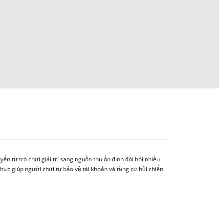
yển từ trò chơi giải trí sang nguồn thu ổn định đòi hỏi nhiều
 thực giúp người chơi tự bảo vệ tài khoản và tăng cơ hội chiến