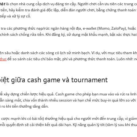
hật
là chọn nhà cung cấp dịch vụ đáng tin cậy. Người chơi cần ưu tiên các trang 
tiền, hãy kiểm tra đánh giá độc lập, diễn đàn người chơi, bằng chứng thanh toán 
iếp và xử lý sự cố.
ểm tra các phương thức nạp/rút: ngân hàng nội địa, e-wallet (Momo, ZaloPay), hoặc c
chính sách chống rửa tiền. Khi đăng ký, sử dụng mật khẩu mạnh, bật xác thực hai 
 sâu hoặc danh sách các sòng có lịch sử minh bạch. Ví dụ, với mục tiêu tham kh
that
để so sánh các tiêu chí bảo mật, phí và phương thức thanh toán. Luôn nhớ: 
 biệt giữa cash game và tournament
 xây dựng chiến lược hiệu quả. Cash game cho phép bạn mua vào và rút ra linh ho
sẵn sàng mất, chia vốn thành nhiều session và hạn chế mức buy-in quá lớn so với
 ro khi tiền thưởng tăng dần.
 cược mạnh khi có bài tốt) thường hiệu quả cho người mới đến trung cấp, vì giảm t
mỗi quyết định sẽ cải thiện kết quả dài hạn. Kỹ năng quản lý tilt (tâm lý sau khi t