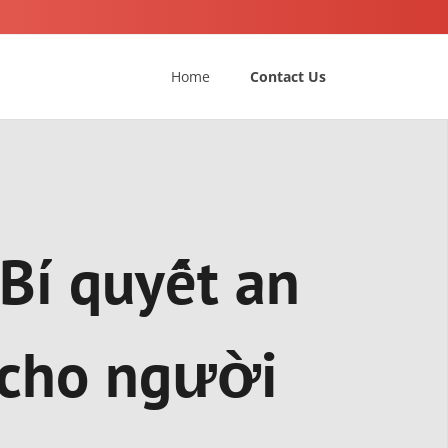
Home
Contact Us
Bí quyết an
 cho người