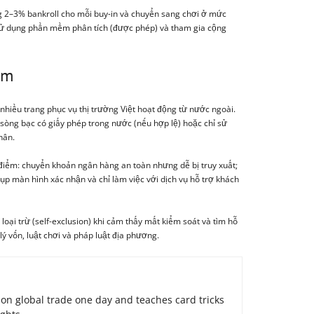
ùng 2–3% bankroll cho mỗi buy-in và chuyển sang chơi ở mức
, sử dụng phần mềm phân tích (được phép) và tham gia cộng
ệm
 nhiều trang phục vụ thị trường Việt hoạt động từ nước ngoài.
 sòng bạc có giấy phép trong nước (nếu hợp lệ) hoặc chỉ sử
hân.
điểm: chuyển khoản ngân hàng an toàn nhưng dễ bị truy xuất;
hụp màn hình xác nhận và chỉ làm việc với dịch vụ hỗ trợ khách
oại trừ (self-exclusion) khi cảm thấy mất kiểm soát và tìm hỗ
lý vốn, luật chơi và pháp luật địa phương.
on global trade one day and teaches card tricks