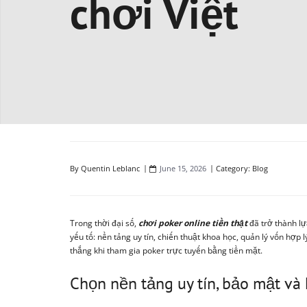
chơi Việt
By
Quentin Leblanc
June 15, 2026
Category:
Blog
Trong thời đại số,
chơi poker online tiền thật
đã trở thành lựa
yếu tố: nền tảng uy tín, chiến thuật khoa học, quản lý vốn hợp 
thắng khi tham gia poker trực tuyến bằng tiền mặt.
Chọn nền tảng uy tín, bảo mật và