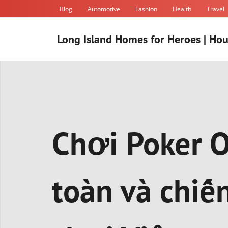
Skip
Blog
Automotive
Fashion
Health
Travel
to
content
Long Island Homes for Heroes | Hou
Chơi Poker O
toàn và chiế