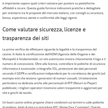
è importante sapere quali criteri valutare per puntare su piattaforme
affidabili e sicure. Questa guida fornisce indicazioni pratiche e dettagliate
per orientarsi tra le proposte del mercato italiano, con consigli su sicurezza,
bonus, esperienza utente e conformità alle leggi vigenti.
Come valutare sicurezza, licenze e
trasparenza dei siti
La prima verifica da effettuare riguarda la legalità e la trasparenza del
casino. In Italia la certificazione dell’ADM (Agenzia delle Dogane e dei
Monopoli) è fondamentale: un sito autorizzato mostra chiaramente il logo e il
numero di concessione. Oltre alla licenza, controllare le politiche di sicurezza
informatica è essenziale: crittografia SSL, protezione dei dati personali
secondo il GDPR e certificazioni indipendenti per la correttezza dei giochi (ad
esempio enti che testano i generatori di numeri casuali). Un’attenzione
particolare va dedicata anche alle percentuali di RTP (Return to Player)
pubblicate; i migliori operatori mostrano valori trasparenti e aggiornati per
slot e giochi da tavolo.
Un buon casino online propone chiare condizioni sui termini e sulle politiche
di prelievo, limiti di gioco e procedure KYC (Know Your Customer). Queste