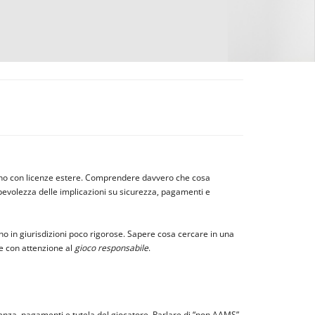
rano con licenze estere. Comprendere davvero che cosa
pevolezza delle implicazioni su sicurezza, pagamenti e
o in giurisdizioni poco rigorose. Sapere cosa cercare in una
 e con attenzione al
gioco responsabile
.
arenza, pagamenti e tutela del giocatore. Parlare di “non AAMS”