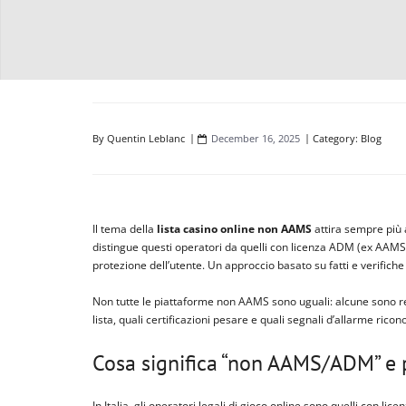
By
Quentin Leblanc
December 16, 2025
Category:
Blog
Il tema della
lista casino online non AAMS
attira sempre più 
distingue questi operatori da quelli con licenza ADM (ex AAMS
protezione dell’utente. Un approccio basato su fatti e verifiche 
Non tutte le piattaforme non AAMS sono uguali: alcune sono re
lista, quali certificazioni pesare e quali segnali d’allarme ric
Cosa significa “non AAMS/ADM” e 
In Italia, gli operatori legali di gioco online sono quelli con lice