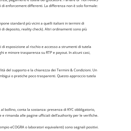
 di enforcement differenti. La differenza non è solo formale:
pone standard più vicini a quelli italiani in termini di
i di deposito, reality check). Altri ordinamenti sono più
i di esposizione al rischio e accesso a strumenti di tutela
nghi e minore trasparenza su RTP e payout. In alcuni casi,
abilità del supporto e la chiarezza dei Termini & Condizioni. Un
ambigui o pratiche poco trasparenti. Questo approccio tutela
l bollino, conta la sostanza: presenza di KYC obbligatorio,
 rimanda alle pagine ufficiali dell’authority per le verifiche.
esempio eCOGRA o laboratori equivalenti) sono segnali positivi.