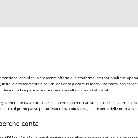
attenzione, complice la crescente offerta di piattaforme internazionali che ope
) in Italia è fondamentale per chi desidera giocare in modo informato, con consa
riduce i rischi e permette di individuare soltanto brand affidabili.
golamentate da autorità serie e prevedono meccanismi di controllo, altre operan
onoscere è il primo passo per un’esperienza più sicura, nel rispetto delle normative
perché conta
nza
ADM
(ex AAMS), l’autorità nazionale che rilascia concessioni, vigila su trasp