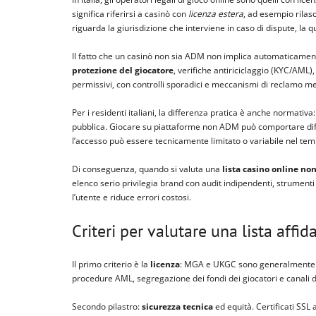
significa riferirsi a casinò con
licenza estera
, ad esempio rilas
riguarda la giurisdizione che interviene in caso di dispute, la qua
Il fatto che un casinò non sia ADM non implica automaticame
protezione del giocatore
, verifiche antiriciclaggio (KYC/AML)
permissivi, con controlli sporadici e meccanismi di reclamo me
Per i residenti italiani, la differenza pratica è anche normativa
pubblica. Giocare su piattaforme non ADM può comportare diffico
l’accesso può essere tecnicamente limitato o variabile nel tem
Di conseguenza, quando si valuta una
lista casino online n
elenco serio privilegia brand con audit indipendenti, strumenti
l’utente e riduce errori costosi.
Criteri per valutare una lista affi
Il primo criterio è la
licenza
: MGA e UKGC sono generalmente con
procedure AML, segregazione dei fondi dei giocatori e canali di 
Secondo pilastro:
sicurezza tecnica
ed equità. Certificati SSL