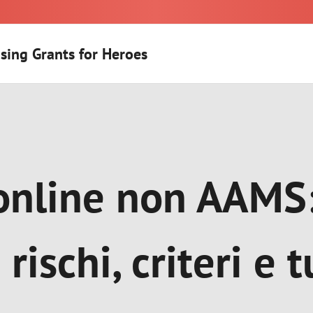
sing Grants for Heroes
 online non AAMS
 rischi, criteri e 