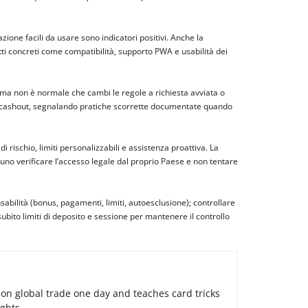
ione facili da usare sono indicatori positivi. Anche la
tti concreti come compatibilità, supporto PWA e usabilità dei
i, ma non è normale che cambi le regole a richiesta avviata o
 dei cashout, segnalando pratiche scorrette documentate quando
di rischio, limiti personalizzabili e assistenza proattiva. La
rtuno verificare l’accesso legale dal proprio Paese e non tentare
sabilità (bonus, pagamenti, limiti, autoesclusione); controllare
bito limiti di deposito e sessione per mantenere il controllo
on global trade one day and teaches card tricks
ights.