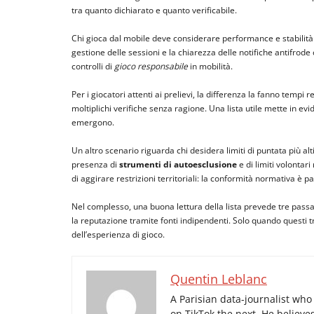
tra quanto dichiarato e quanto verificabile.
Chi gioca dal mobile deve considerare performance e stabilità: 
gestione delle sessioni e la chiarezza delle notifiche antifrod
controlli di
gioco responsabile
in mobilità.
Per i giocatori attenti ai prelievi, la differenza la fanno tem
moltiplichi verifiche senza ragione. Una lista utile mette in e
emergono.
Un altro scenario riguarda chi desidera limiti di puntata più alti 
presenza di
strumenti di autoesclusione
e di limiti volontar
di aggirare restrizioni territoriali: la conformità normativa è p
Nel complesso, una buona lettura della lista prevede tre passag
la reputazione tramite fonti indipendenti. Solo quando questi t
dell’esperienza di gioco.
Quentin Leblanc
A Parisian data-journalist wh
on TikTok the next. He believes 