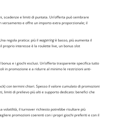
hi, scadenze e limiti di puntata. Un’offerta può sembrare
un versamento e offre un importo extra proporzionale; il
na regola pratica: più il
wagering
è basso, più aumenta il
l proprio interesse è la roulette live, un bonus slot
al bonus e i giochi esclusi. Un’offerta trasparente specifica tutto
oli in promozione e a ridurre al minimo le restrizioni anti-
ack) con termini chiari. Spesso il valore cumulato di promozioni
i, limiti di prelievo più alti e supporto dedicato: benefici che
 volatilità, il turnover richiesto potrebbe risultare più
cegliere promozioni coerenti con i propri giochi preferiti e con il