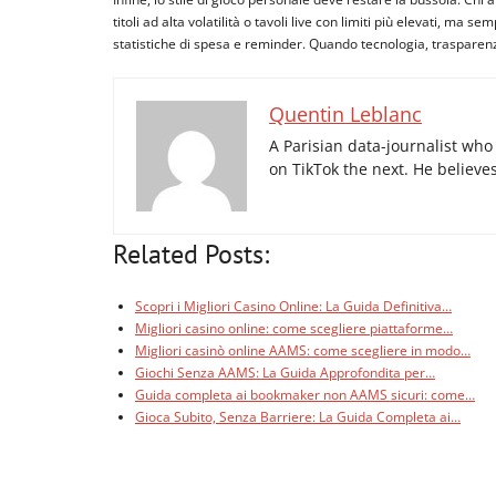
titoli ad alta volatilità o tavoli live con limiti più elevati, 
statistiche di spesa e reminder. Quando tecnologia, trasparenz
Quentin Leblanc
A Parisian data-journalist wh
on TikTok the next. He believes 
Related Posts:
Scopri i Migliori Casino Online: La Guida Definitiva…
Migliori casino online: come scegliere piattaforme…
Migliori casinò online AAMS: come scegliere in modo…
Giochi Senza AAMS: La Guida Approfondita per…
Guida completa ai bookmaker non AAMS sicuri: come…
Gioca Subito, Senza Barriere: La Guida Completa ai…