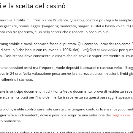
i e la scelta del casinò
rative. Profilo 1: il Principiante Prudente. Questo giocatore privilegia la semplicità, 
o gratuite, bonus leggeri (wagering moderato, magari su slot a bassa volatilità) e
ato con trasparenza, e un help center che risponde in pochi minuti.
ing stabile e tavoli con varie fasce di puntata. Qui contano i provider top come Evo
dicate, più che bonus con rollover sul 100% slot). I
migliori casino online
per quest
o. L’assistenza deve conoscere le dinamiche dei tavoli e saper intervenire su rou
tphone, sessioni brevi ma frequenti, vuole depositi istantanei e cashout veloci. Sc
evo in 24 ore. Nella valutazione pesa anche la chiarezza su commissioni, limiti gior
rallentino i cashout.
 in anticipo documenti nitidi (fronte/retro documento, prova di residenza recente)
 e canali criptati per l’invio dei file. La trasparenza su questi passaggi è spesso
rofili, è utile confrontare liste curate che tengano conto di licenza, payout medi,
ggiornate e indipendenti, dove è possibile scoprire una selezione dei
migliori casi
o realistiche.
 ama sessioni veloci si troverà meglio con slot a
volatilità
media e promozioni a roll