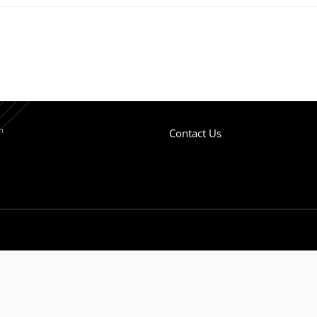
m
Contact Us