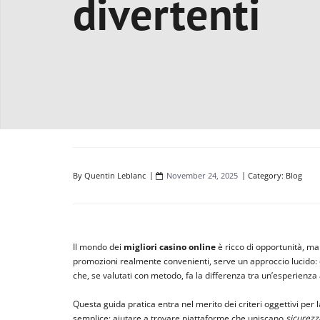
divertenti
By
Quentin Leblanc
November 24, 2025
Category:
Blog
Il mondo dei
migliori casino online
è ricco di opportunità, ma
promozioni realmente convenienti, serve un approccio lucido: cont
che, se valutati con metodo, fa la differenza tra un’esperienz
Questa guida pratica entra nel merito dei criteri oggettivi per 
semplice: aiutare a trovare piattaforme che uniscano
sicurezz