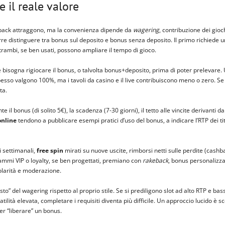
 il reale valore
ashback attraggono, ma la convenienza dipende da
wagering
, contribuzione dei gioc
rre distinguere tra bonus sul deposito e bonus senza deposito. Il primo richiede 
ntrambi, se ben usati, possono ampliare il tempo di gioco.
bisogna rigiocare il bonus, o talvolta bonus+deposito, prima di poter prelevare. U
pesso valgono 100%, ma i tavoli da casino e il live contribuiscono meno o zero. Se i
ta.
 il bonus (di solito 5€), la scadenza (7-30 giorni), il tetto alle vincite derivanti d
online
tendono a pubblicare esempi pratici d’uso del bonus, a indicare l’RTP dei tit
i settimanali,
free spin
mirati su nuove uscite, rimborsi netti sulle perdite (cashb
ammi VIP o loyalty, se ben progettati, premiano con
rakeback
, bonus personalizzat
olarità e moderazione.
to” del wagering rispetto al proprio stile. Se si prediligono slot ad alto RTP e bassa
tilità elevata, completare i requisiti diventa più difficile. Un approccio lucido è s
er “liberare” un bonus.