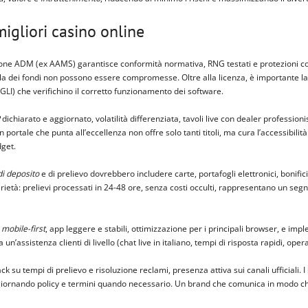
migliori casino online
ificazione ADM (ex AAMS) garantisce conformità normativa, RNG testati e protezioni c
tutela dei fondi non possono essere compromesse. Oltre alla licenza, è importante la
LI) che verifichino il corretto funzionamento dei software.
dichiarato e aggiornato, volatilità differenziata, tavoli live con dealer professio
n portale che punta all’eccellenza non offre solo tanti titoli, ma cura l’accessibilit
dget.
i deposito
e di prelievo dovrebbero includere carte, portafogli elettronici, bonifi
 serietà: prelievi processati in 24-48 ore, senza costi occulti, rappresentano un se
e
mobile-first
, app leggere e stabili, ottimizzazione per i principali browser, e im
un’assistenza clienti di livello (chat live in italiano, tempi di risposta rapidi, oper
k su tempi di prelievo e risoluzione reclami, presenza attiva sui canali ufficiali. I
iornando policy e termini quando necessario. Un brand che comunica in modo chia