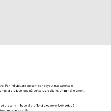
e. Per individuare siti seri, con payout trasparente e
empi di prelievo, qualità del servizio clienti. Un mix di elementi
 di scelta in base al profilo di giocatore. L’obiettivo è
rtimento responsabile.