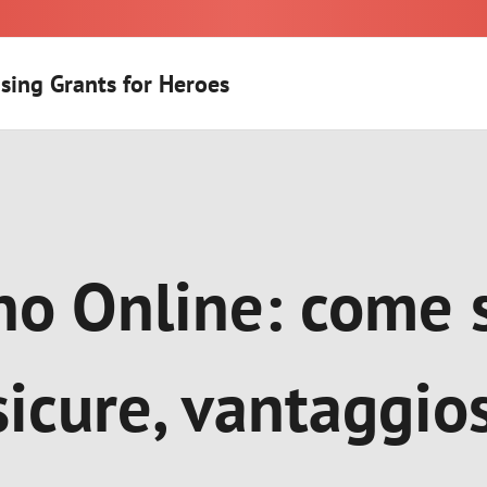
sing Grants for Heroes
ino Online: come 
sicure, vantaggio