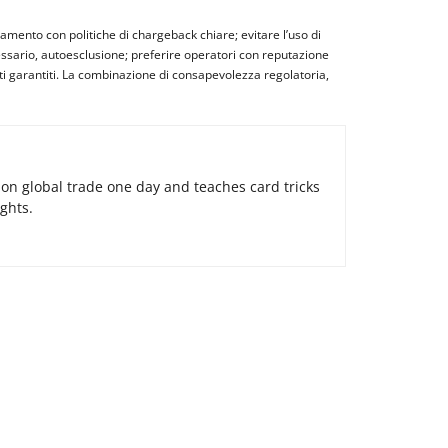
gamento con politiche di chargeback chiare; evitare l’uso di
ssario, autoesclusione; preferire operatori con reputazione
ti garantiti. La combinazione di consapevolezza regolatoria,
on global trade one day and teaches card tricks
ights.