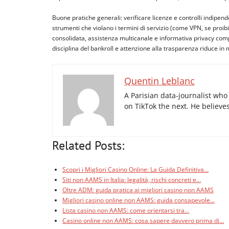
Buone pratiche generali: verificare licenze e controlli indipen
strumenti che violano i termini di servizio (come VPN, se proi
consolidata, assistenza multicanale e informativa privacy comp
disciplina del bankroll e attenzione alla trasparenza riduce in 
Quentin Leblanc
A Parisian data-journalist wh
on TikTok the next. He believes 
Related Posts:
Scopri i Migliori Casino Online: La Guida Definitiva…
Siti non AAMS in Italia: legalità, rischi concreti e…
Oltre ADM: guida pratica ai migliori casino non AAMS
Migliori casino online non AAMS: guida consapevole…
Lista casino non AAMS: come orientarsi tra…
Casino online non AAMS: cosa sapere davvero prima di…