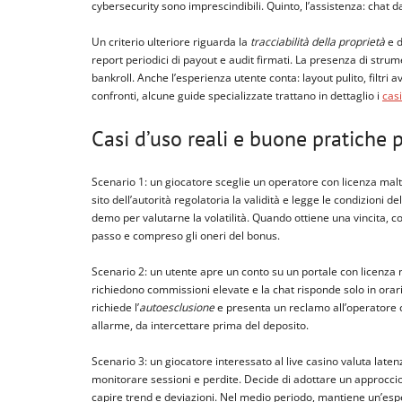
cybersecurity sono imprescindibili. Quinto, l’assistenza: chat d
Un criterio ulteriore riguarda la
tracciabilità della proprietà
e d
report periodici di payout e audit firmati. La presenza di strum
bankroll. Anche l’esperienza utente conta: layout pulito, filtr
confronti, alcune guide specializzate trattano in dettaglio i
cas
Casi d’uso reali e buone pratiche pe
Scenario 1: un giocatore sceglie un operatore con licenza maltese
sito dell’autorità regolatoria la validità e legge le condizioni 
demo per valutarne la volatilità. Quando ottiene una vincita, c
passo e compreso gli oneri del bonus.
Scenario 2: un utente apre un conto su un portale con licenza m
richiedono commissioni elevate e la chat risponde solo in orari 
richiede l’
autoesclusione
e presenta un reclamo all’operatore ci
allarme, da intercettare prima del deposito.
Scenario 3: un giocatore interessato al live casino valuta latenza
monitorare sessioni e perdite. Decide di adottare un approccio 
capire trend e deviazioni. Nel medio periodo, mantiene un’esper