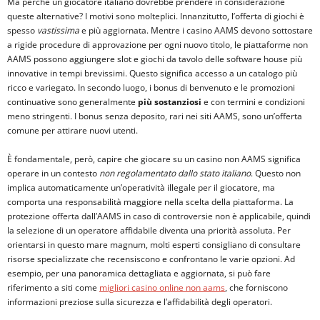
Ma perché un giocatore italiano dovrebbe prendere in considerazione
queste alternative? I motivi sono molteplici. Innanzitutto, l’offerta di giochi è
spesso
vastissima
e più aggiornata. Mentre i casino AAMS devono sottostare
a rigide procedure di approvazione per ogni nuovo titolo, le piattaforme non
AAMS possono aggiungere slot e giochi da tavolo delle software house più
innovative in tempi brevissimi. Questo significa accesso a un catalogo più
ricco e variegato. In secondo luogo, i bonus di benvenuto e le promozioni
continuative sono generalmente
più sostanziosi
e con termini e condizioni
meno stringenti. I bonus senza deposito, rari nei siti AAMS, sono un’offerta
comune per attirare nuovi utenti.
È fondamentale, però, capire che giocare su un casino non AAMS significa
operare in un contesto
non regolamentato dallo stato italiano
. Questo non
implica automaticamente un’operatività illegale per il giocatore, ma
comporta una responsabilità maggiore nella scelta della piattaforma. La
protezione offerta dall’AAMS in caso di controversie non è applicabile, quindi
la selezione di un operatore affidabile diventa una priorità assoluta. Per
orientarsi in questo mare magnum, molti esperti consigliano di consultare
risorse specializzate che recensiscono e confrontano le varie opzioni. Ad
esempio, per una panoramica dettagliata e aggiornata, si può fare
riferimento a siti come
migliori casino online non aams
, che forniscono
informazioni preziose sulla sicurezza e l’affidabilità degli operatori.