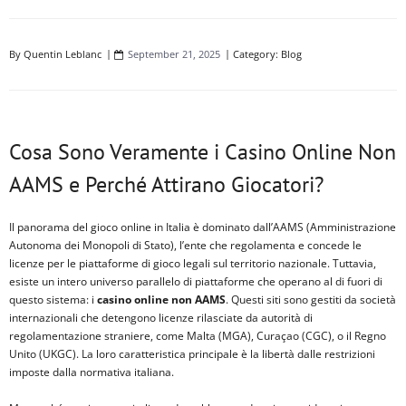
By
Quentin Leblanc
September 21, 2025
Category:
Blog
Cosa Sono Veramente i Casino Online Non
AAMS e Perché Attirano Giocatori?
Il panorama del gioco online in Italia è dominato dall’AAMS (Amministrazione
Autonoma dei Monopoli di Stato), l’ente che regolamenta e concede le
licenze per le piattaforme di gioco legali sul territorio nazionale. Tuttavia,
esiste un intero universo parallelo di piattaforme che operano al di fuori di
questo sistema: i
casino online non AAMS
. Questi siti sono gestiti da società
internazionali che detengono licenze rilasciate da autorità di
regolamentazione straniere, come Malta (MGA), Curaçao (CGC), o il Regno
Unito (UKGC). La loro caratteristica principale è la libertà dalle restrizioni
imposte dalla normativa italiana.