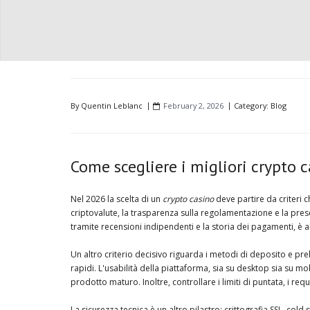
By
Quentin Leblanc
February 2, 2026
Category:
Blog
Come scegliere i migliori crypto ca
Nel 2026 la scelta di un
crypto casino
deve partire da criteri c
criptovalute, la trasparenza sulla regolamentazione e la prese
tramite recensioni indipendenti e la storia dei pagamenti, è al
Un altro criterio decisivo riguarda i metodi di deposito e pr
rapidi. L'usabilità della piattaforma, sia su desktop sia su m
prodotto maturo. Inoltre, controllare i limiti di puntata, i r
La sicurezza tecnica è un altro pilastro: crittografia SSL, cold 