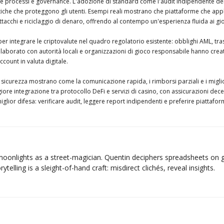
 processi e governance. L'adozione di standard come l'audit indipendente del co
atiche che proteggono gli utenti. Esempi reali mostrano che piattaforme che app
chi e riciclaggio di denaro, offrendo al contempo un'esperienza fluida ai gioc
per integrare le criptovalute nel quadro regolatorio esistente: obblighi AML, tras
ollaborato con autorità locali e organizzazioni di gioco responsabile hanno cre
ccount in valuta digitale.
 sicurezza mostrano come la comunicazione rapida, i rimborsi parziali e i miglio
iore integrazione tra protocollo DeFi e servizi di casino, con assicurazioni de
miglior difesa: verificare audit, leggere report indipendenti e preferire piattafor
moonlights as a street-magician. Quentin deciphers spreadsheets on g
ytelling is a sleight-of-hand craft: misdirect clichés, reveal insights.