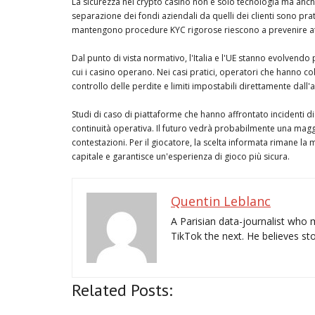
La sicurezza nei crypto casino non è solo tecnologia ma anche
separazione dei fondi aziendali da quelli dei clienti sono pr
mantengono procedure KYC rigorose riescono a prevenire attac
Dal punto di vista normativo, l'Italia e l'UE stanno evolvendo 
cui i casino operano. Nei casi pratici, operatori che hanno c
controllo delle perdite e limiti impostabili direttamente dall'a
Studi di caso di piattaforme che hanno affrontato incidenti di
continuità operativa. Il futuro vedrà probabilmente una magg
contestazioni. Per il giocatore, la scelta informata rimane la 
capitale e garantisce un'esperienza di gioco più sicura.
Quentin Leblanc
A Parisian data-journalist who 
TikTok the next. He believes stor
Related Posts: