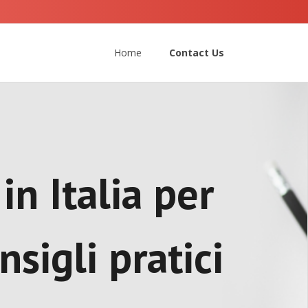
Home
Contact Us
in Italia per
sigli pratici