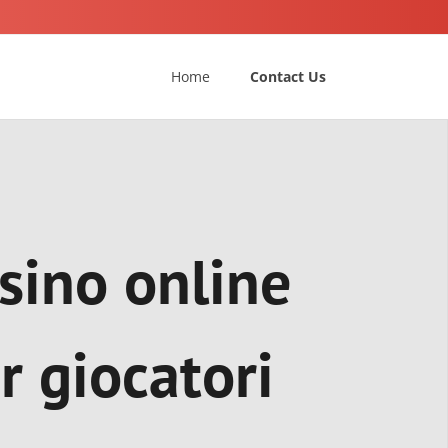
Home
Contact Us
asino online
 giocatori