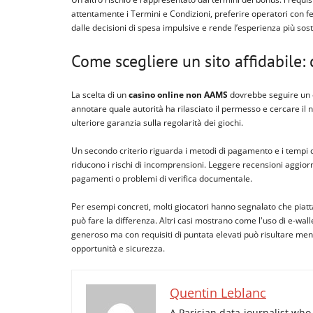
attentamente i Termini e Condizioni, preferire operatori con fe
dalle decisioni di spesa impulsive e rende l’esperienza più sost
Come scegliere un sito affidabile: c
La scelta di un
casino online non AAMS
dovrebbe seguire un el
annotare quale autorità ha rilasciato il permesso e cercare il n
ulteriore garanzia sulla regolarità dei giochi.
Un secondo criterio riguarda i metodi di pagamento e i tempi di p
riducono i rischi di incomprensioni. Leggere recensioni aggiorna
pagamenti o problemi di verifica documentale.
Per esempi concreti, molti giocatori hanno segnalato che piatt
può fare la differenza. Altri casi mostrano come l'uso di e-wal
generoso ma con requisiti di puntata elevati può risultare meno
opportunità e sicurezza.
Quentin Leblanc
A Parisian data-journalist wh