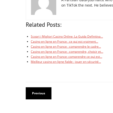
on TikTok the next. He believes 
Related Posts:
Scopri i Migliori Casino Online: La Guida Definitiva…
Casino en ligne en France : ce qui est vraiment…
Casino en ligne en France : comprendre le cadre…
Casino en ligne en France : comprendre, choisir et…
Casino en ligne en France: comprendre ce qui est…
Meilleur casino en ligne fiable : jouer en sécurité…
Previous