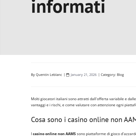
informati
By
Quentin Leblanc
January 21, 2026
Category:
Blog
Molti giocatori italiani sono attratti dall'offerta variabile e d
vantaggi e i rischi, e come valutare con attenzione ogni piatt
Cosa sono i casino online non AA
I
casino online non AAMS
sono piattaforme di gioco d'azzardo