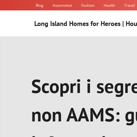
Skip
Blog
Automotive
Fashion
Health
Travel
to
content
Long Island Homes for Heroes | Hou
Scopri i segr
non AAMS: gu