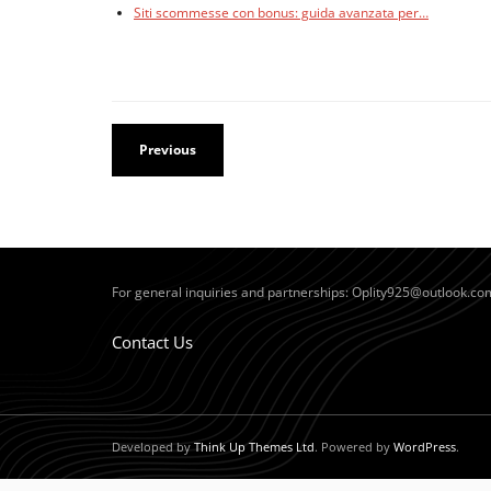
Siti scommesse con bonus: guida avanzata per…
Previous
For general inquiries and partnerships:
Oplity925@outlook.co
Contact Us
Developed by
Think Up Themes Ltd
. Powered by
WordPress
.