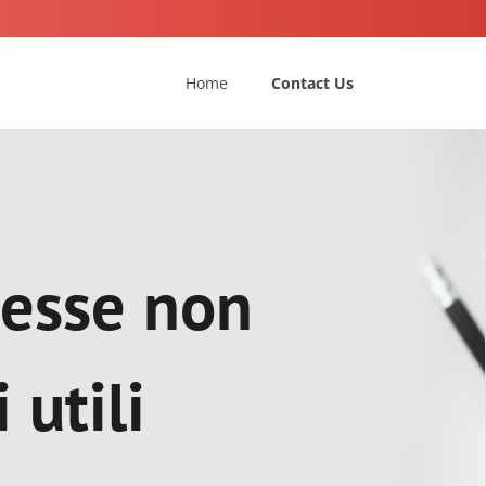
Home
Contact Us
messe non
 utili