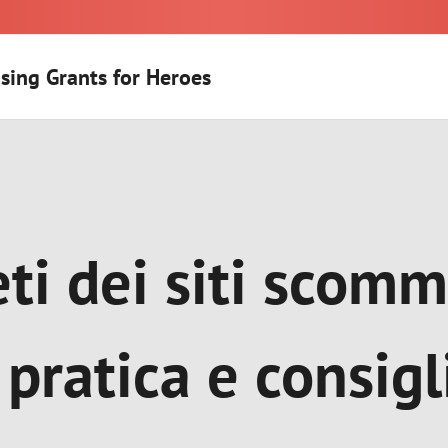
sing Grants for Heroes
eti dei siti scom
ratica e consigli