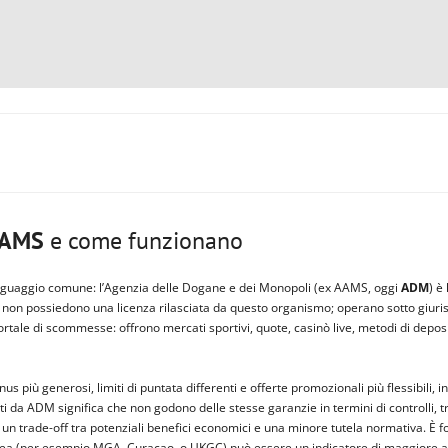
AAMS
e come funzionano
nguaggio comune: l’Agenzia delle Dogane e dei Monopoli (ex AAMS, oggi
ADM
) è
on possiedono una licenza rilasciata da questo organismo; operano sotto giurisdi
rtale di scommesse: offrono mercati sportivi, quote, casinò live, metodi di deposi
s più generosi, limiti di puntata differenti e offerte promozionali più flessibili, 
ati da ADM significa che non godono delle stesse garanzie in termini di controlli,
in un trade-off tra potenziali benefici economici e una minore tutela normativa. 
opea (per esempio MGA, Curacao, o UKGC) può essere un indicatore di maggiore af