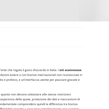
 l’ente che regola il gioco d’azzardo in Italia. I
siti scommesse
zioni estere o con licenze internazionali non riconosciute in
to e prelievo, e un’interfaccia utente per piazzare giocate e
in quanto non devono sottostare alle stesse restrizioni
 trasparenza delle quote, protezione dei dati e meccanismi di
È fondamentale comprendere quindi la differenza tra licenza
fidabilità rispetto a operatori completamente non regolati,