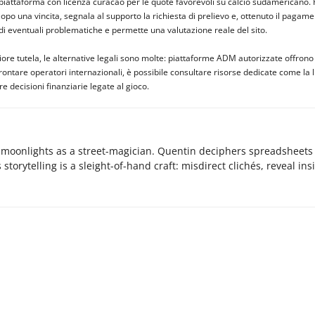
piattaforma con licenza curacao per le quote favorevoli su calcio sudamericano.
 Dopo una vincita, segnala al supporto la richiesta di prelievo e, ottenuto il pa
 di eventuali problematiche e permette una valutazione reale del sito.
ore tutela, le alternative legali sono molte: piattaforme ADM autorizzate offrono ga
rontare operatori internazionali, è possibile consultare risorse dedicate come la
 decisioni finanziarie legate al gioco.
o moonlights as a street-magician. Quentin deciphers spreadsheets 
storytelling is a sleight-of-hand craft: misdirect clichés, reveal ins