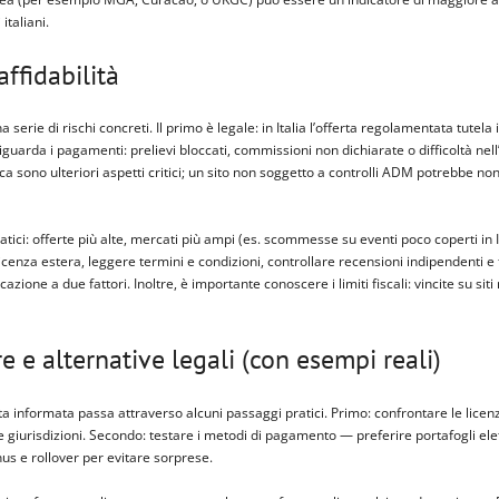
italiani.
affidabilità
rie di rischi concreti. Il primo è legale: in Italia l’offerta regolamentata tutela i
iguarda i pagamenti: prelievi bloccati, commissioni non dichiarate o difficoltà nel
ca sono ulteriori aspetti critici; un sito non soggetto a controlli ADM potrebbe no
atici: offerte più alte, mercati più ampi (es. scommesse su eventi poco coperti in I
la licenza estera, leggere termini e condizioni, controllare recensioni indipendenti e
azione a due fattori. Inoltre, è importante conoscere i limiti fiscali: vincite su s
e e alternative legali (con esempi reali)
lta informata passa attraverso alcuni passaggi pratici. Primo: confrontare le lic
 giurisdizioni. Secondo: testare i metodi di pagamento — preferire portafogli elettro
us e rollover per evitare sorprese.