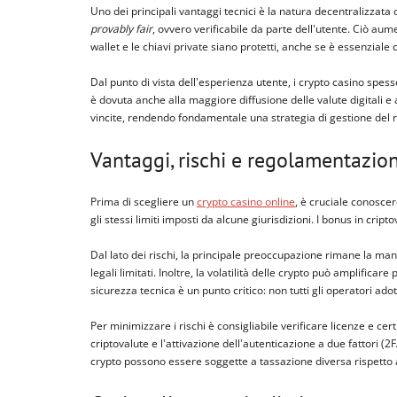
Uno dei principali vantaggi tecnici è la natura decentralizzat
provably fair
, ovvero verificabile da parte dell'utente. Ciò aume
wallet e le chiavi private siano protetti, anche se è essenziale
Dal punto di vista dell'esperienza utente, i crypto casino spess
è dovuta anche alla maggiore diffusione delle valute digitali e a
vincite, rendendo fondamentale una strategia di gestione del r
Vantaggi, rischi e regolamentazion
Prima di scegliere un
crypto casino online
, è cruciale conoscer
gli stessi limiti imposti da alcune giurisdizioni. I bonus in cr
Dal lato dei rischi, la principale preoccupazione rimane la ma
legali limitati. Inoltre, la volatilità delle crypto può amplific
sicurezza tecnica è un punto critico: non tutti gli operatori adott
Per minimizzare i rischi è consigliabile verificare licenze e ce
criptovalute e l'attivazione dell'autenticazione a due fattori (
crypto possono essere soggette a tassazione diversa rispetto al