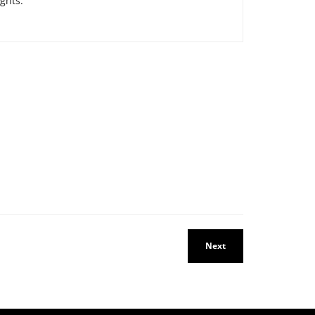
ights.
Next