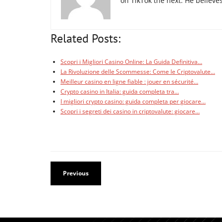
on TikTok the next. He believes 
Related Posts:
Scopri i Migliori Casino Online: La Guida Definitiva…
La Rivoluzione delle Scommesse: Come le Criptovalute…
Meilleur casino en ligne fiable : jouer en sécurité…
Crypto casino in Italia: guida completa tra…
I migliori crypto casino: guida completa per giocare…
Scopri i segreti dei casino in criptovalute: giocare…
Previous