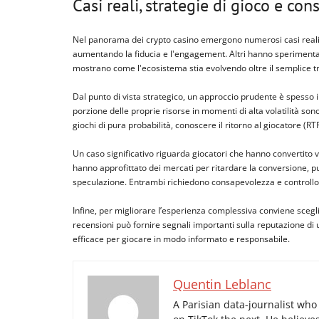
Casi reali, strategie di gioco e con
Nel panorama dei crypto casino emergono numerosi casi reali in
aumentando la fiducia e l'engagement. Altri hanno sperimentat
mostrano come l'ecosistema stia evolvendo oltre il semplice t
Dal punto di vista strategico, un approccio prudente è spesso il
porzione delle proprie risorse in momenti di alta volatilità sono
giochi di pura probabilità, conoscere il ritorno al giocatore (RT
Un caso significativo riguarda giocatori che hanno convertito vi
hanno approfittato dei mercati per ritardare la conversione, p
speculazione. Entrambi richiedono consapevolezza e controllo
Infine, per migliorare l’esperienza complessiva conviene scegli
recensioni può fornire segnali importanti sulla reputazione di 
efficace per giocare in modo informato e responsabile.
Quentin Leblanc
A Parisian data-journalist wh