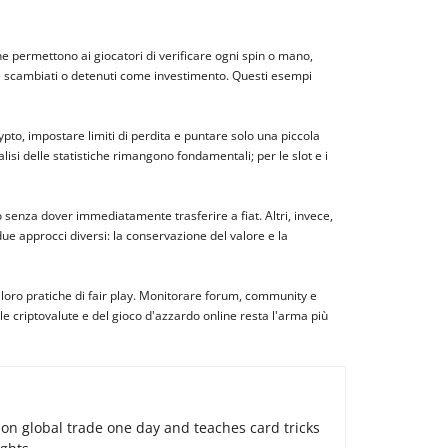
e permettono ai giocatori di verificare ogni spin o mano,
re scambiati o detenuti come investimento. Questi esempi
rypto, impostare limiti di perdita e puntare solo una piccola
lisi delle statistiche rimangono fondamentali; per le slot e i
o senza dover immediatamente trasferire a fiat. Altri, invece,
e approcci diversi: la conservazione del valore e la
e loro pratiche di fair play. Monitorare forum, community e
le criptovalute e del gioco d'azzardo online resta l'arma più
on global trade one day and teaches card tricks