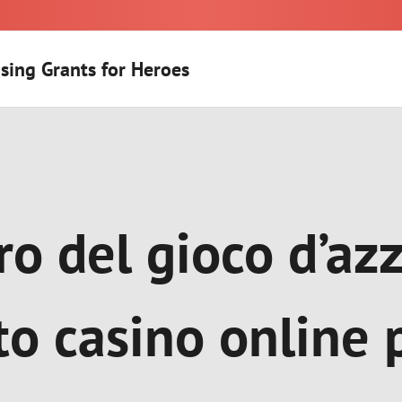
sing Grants for Heroes
uro del gioco d’azz
to casino online 