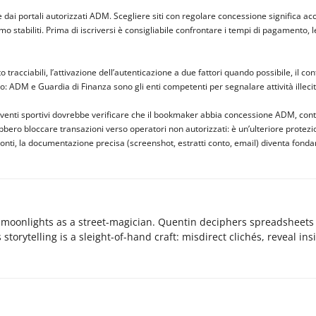
e dai portali autorizzati ADM. Scegliere siti con regolare concessione significa acc
o stabiliti. Prima di iscriversi è consigliabile confrontare i tempi di pagamento, le
tracciabili, l’attivazione dell’autenticazione a due fattori quando possibile, il con
tto: ADM e Guardia di Finanza sono gli enti competenti per segnalare attività illecit
ti sportivi dovrebbe verificare che il bookmaker abbia concessione ADM, controllare
bero bloccare transazioni verso operatori non autorizzati: è un’ulteriore protezio
conti, la documentazione precisa (screenshot, estratti conto, email) diventa fonda
o moonlights as a street-magician. Quentin deciphers spreadsheets 
storytelling is a sleight-of-hand craft: misdirect clichés, reveal ins