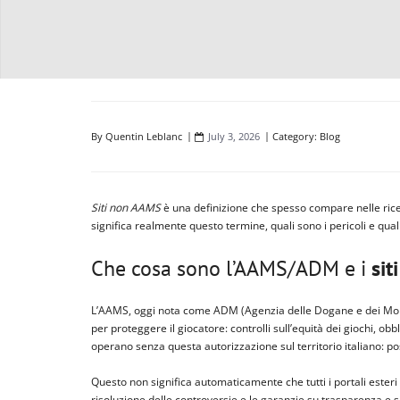
By
Quentin Leblanc
July 3, 2026
Category:
Blog
Siti non AAMS
è una definizione che spesso compare nelle ricer
significa realmente questo termine, quali sono i pericoli e qua
Che cosa sono l’AAMS/ADM e i
si
L’AAMS, oggi nota come ADM (Agenzia delle Dogane e dei Monopol
per proteggere il giocatore: controlli sull’equità dei giochi, obb
operano senza questa autorizzazione sul territorio italiano: po
Questo non significa automaticamente che tutti i portali esteri
risoluzione delle controversie e le garanzie su trasparenza e si