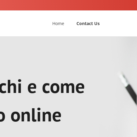
Home
Contact Us
schi e come
o online