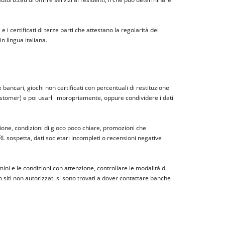
i certificati di terze parti che attestano la regolarità dei
n lingua italiana.
e bancari, giochi non certificati con percentuali di restituzione
ustomer) e poi usarli impropriamente, oppure condividere i dati
ne, condizioni di gioco poco chiare, promozioni che
RL sospetta, dati societari incompleti o recensioni negative
ini e le condizioni con attenzione, controllare le modalità di
 siti non autorizzati si sono trovati a dover contattare banche