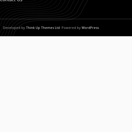
Developed by
Think Up Themes Ltd
. Powered by
WordPress
.