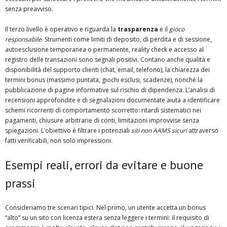
senza preavviso.
Il terzo livello è operativo e riguarda la
trasparenza
e il
gioco
responsabile
. Strumenti come limiti di deposito, di perdita e di sessione,
autoesclusione temporanea o permanente, reality check e accesso al
registro delle transazioni sono segnali positivi. Contano anche qualità e
disponibilità del supporto clienti (chat, email, telefono), la chiarezza dei
termini bonus (massimo puntata, giochi esclusi, scadenze), nonché la
pubblicazione di pagine informative sul rischio di dipendenza. L’analisi di
recensioni approfondite e di segnalazioni documentate aiuta a identificare
schemi ricorrenti di comportamento scorretto: ritardi sistematici nei
pagamenti, chiusure arbitrarie di conti, limitazioni improvvise senza
spiegazioni. L’obiettivo è filtrare i potenziali
siti non AAMS sicuri
attraverso
fatti verificabili, non solo impressioni.
Esempi reali, errori da evitare e buone
prassi
Consideriamo tre scenari tipici. Nel primo, un utente accetta un bonus
“alto” su un sito con licenza estera senza leggere i termini: il requisito di