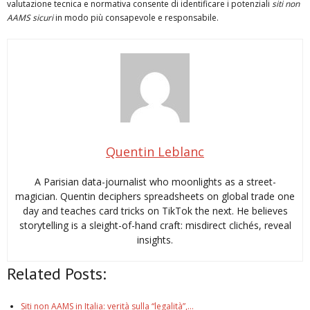
valutazione tecnica e normativa consente di identificare i potenziali
siti non
AAMS sicuri
in modo più consapevole e responsabile.
Quentin Leblanc
A Parisian data-journalist who moonlights as a street-
magician. Quentin deciphers spreadsheets on global trade one
day and teaches card tricks on TikTok the next. He believes
storytelling is a sleight-of-hand craft: misdirect clichés, reveal
insights.
Related Posts:
Siti non AAMS in Italia: verità sulla “legalità”,…