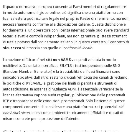
Il quadro normativo europeo consente ai Paesi membri di regolamentare
in modo autonomo il gioco online; ciò significa che una piattaforma con
licenza estera può risultare legale nel proprio Paese di riferimento, ma non
necessariamente conforme alle disposizioni italiane. Questa distinzione è
fondamentale: un operatore con licenza internazionale può avere standard
tecnici elevati e controlli indipendenti, ma non garantire gli stessi strumenti
di tutela previsti dall’ordinamento italiano. In questo contesto, il concetto di
sicurezza
si intreccia con quello di
conformità locale
.
La nozione di “sicuro” nei
siti non AAMS
va quindi valutata in modo
multilivello. Da un lato, i certificati SSL/TLS, i test indipendenti sulle RNG
(Random Number Generator) e la tracciabilità dei flussi finanziari sono
indicatori positivi; dall’altro, restano cruciali l’efficacia dei canali di reclamo,
le politiche di KYC/AML, la gestione dei limiti di perdita e strumenti di
autoesclusione. In assenza di vigilanza ADM, è essenziale verificare se la
licenza alternativa impone audit regolari, pubblicazione delle percentuali
RTP e trasparenza nelle condizioni promozionali. Solo l’insieme di queste
componenti consente di considerare una piattaforma tra i potenziali
siti
non AAMS sicuri
, intesi come ambienti tecnicamente affidabili e dotati di
misure concrete per la protezione dell’utente.