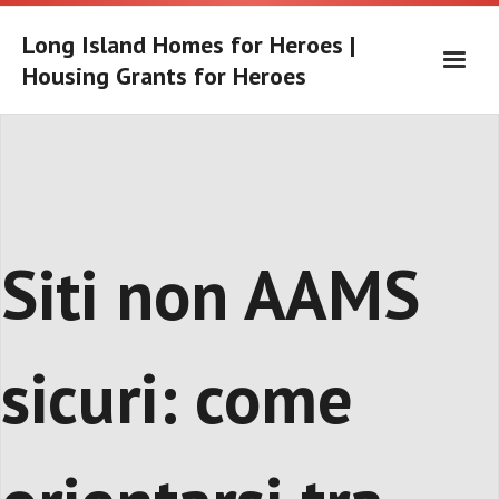
Skip
to
Long Island Homes for Heroes |
content
Housing Grants for Heroes
Siti non AAMS
sicuri: come