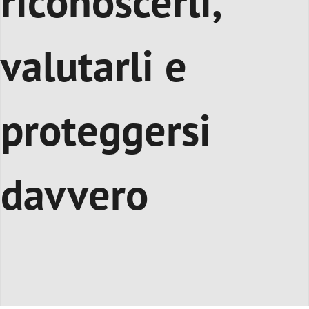
riconoscerli,
valutarli e
proteggersi
davvero