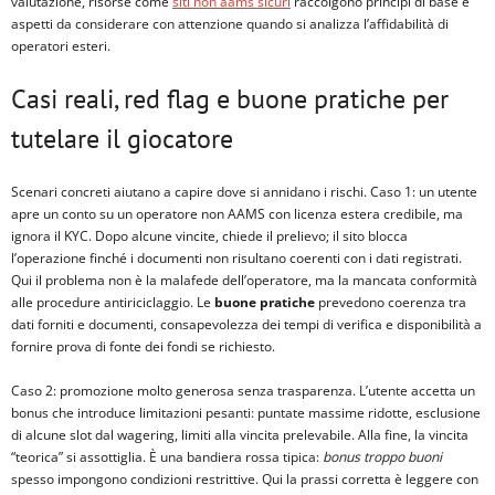
valutazione, risorse come
siti non aams sicuri
raccolgono principi di base e
aspetti da considerare con attenzione quando si analizza l’affidabilità di
operatori esteri.
Casi reali, red flag e buone pratiche per
tutelare il giocatore
Scenari concreti aiutano a capire dove si annidano i rischi. Caso 1: un utente
apre un conto su un operatore non AAMS con licenza estera credibile, ma
ignora il KYC. Dopo alcune vincite, chiede il prelievo; il sito blocca
l’operazione finché i documenti non risultano coerenti con i dati registrati.
Qui il problema non è la malafede dell’operatore, ma la mancata conformità
alle procedure antiriciclaggio. Le
buone pratiche
prevedono coerenza tra
dati forniti e documenti, consapevolezza dei tempi di verifica e disponibilità a
fornire prova di fonte dei fondi se richiesto.
Caso 2: promozione molto generosa senza trasparenza. L’utente accetta un
bonus che introduce limitazioni pesanti: puntate massime ridotte, esclusione
di alcune slot dal wagering, limiti alla vincita prelevabile. Alla fine, la vincita
“teorica” si assottiglia. È una bandiera rossa tipica:
bonus troppo buoni
spesso impongono condizioni restrittive. Qui la prassi corretta è leggere con