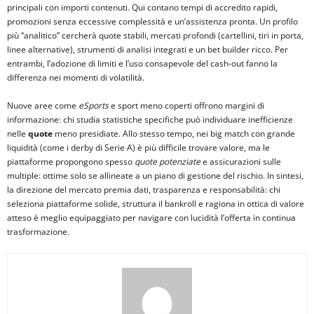
principali con importi contenuti. Qui contano tempi di accredito rapidi,
promozioni senza eccessive complessità e un’assistenza pronta. Un profilo
più “analitico” cercherà quote stabili, mercati profondi (cartellini, tiri in porta,
linee alternative), strumenti di analisi integrati e un bet builder ricco. Per
entrambi, l’adozione di limiti e l’uso consapevole del cash-out fanno la
differenza nei momenti di volatilità.
Nuove aree come
eSports
e sport meno coperti offrono margini di
informazione: chi studia statistiche specifiche può individuare inefficienze
nelle
quote
meno presidiate. Allo stesso tempo, nei big match con grande
liquidità (come i derby di Serie A) è più difficile trovare valore, ma le
piattaforme propongono spesso
quote potenziate
e assicurazioni sulle
multiple: ottime solo se allineate a un piano di gestione del rischio. In sintesi,
la direzione del mercato premia dati, trasparenza e responsabilità: chi
seleziona piattaforme solide, struttura il bankroll e ragiona in ottica di valore
atteso è meglio equipaggiato per navigare con lucidità l’offerta in continua
trasformazione.