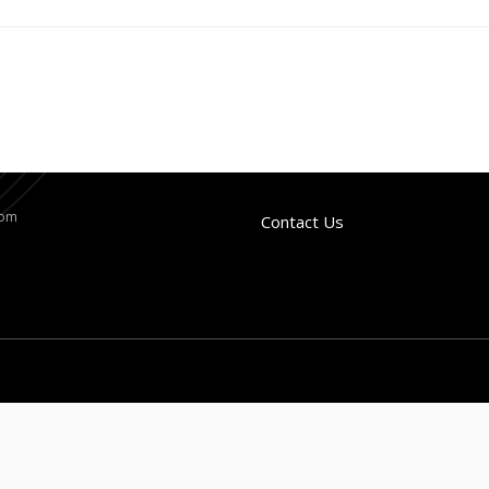
com
Contact Us