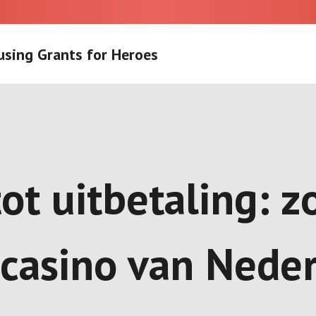
using Grants for Heroes
tot uitbetaling: z
 casino van Nede