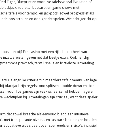
d Tiger, Blueprint en voor live tafels vooral Evolution of
ls blackjack, roulette, baccarat en game shows met
sche tafels voor tempo, en jackpots (zowel progressief als
 eindeloos scrollen en doelgericht spelen. Wie echt gericht op
t past hierbij? Een casino met een rijke bibliotheek van
ke inzetvereisten geven net dat beetje extra. Ook handig:
smethode praktisch, terwijl snelle en frictieloze uitbetaling
lers. Belangrijke criteria zijn meerdere tafelniveaus (van lage
 bij blackjack zijn regels rond splitsen, double down en side
ussen voor live games zijn vaak schaarser of hebben lagere
wachttijden bij uitbetalingen zijn cruciaal, want deze speler
tform dat zowel breedte als eenvoud biedt: een intuïtieve
ma’s met transparante niveaus en tastbare beloningen houden
educatieve uitleg geeft over spelregels en risico’s, inclusief