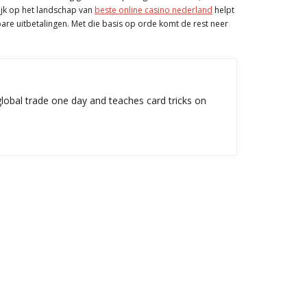
kijk op het landschap van
beste online casino nederland
helpt
are uitbetalingen. Met die basis op orde komt de rest neer
lobal trade one day and teaches card tricks on