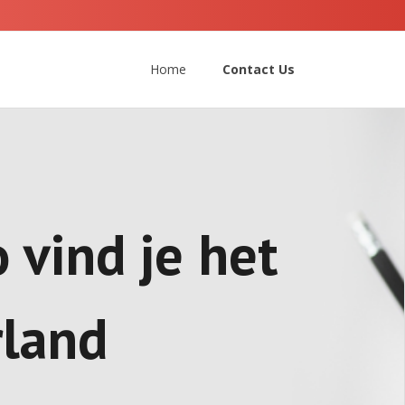
Home
Contact Us
o vind je het
rland