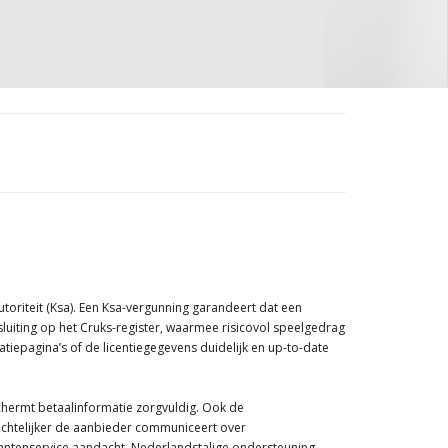
utoriteit (Ksa). Een Ksa-vergunning garandeert dat een
luiting op het Cruks-register, waarmee risicovol speelgedrag
tiepagina’s of de licentiegegevens duidelijk en up-to-date
chermt betaalinformatie zorgvuldig. Ook de
zichtelijker de aanbieder communiceert over
lantenservice aandacht. Nederlandstalige ondersteuning,