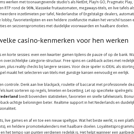
ms werken met toonaangevende studio’s als NetEnt, Play’n GO, Pragmatic Play, Re
n RTP rond de 96%, klassieke fruitautomaten, megaways-titels, en live tafels a
eerdere inzetlimieten per tafel, Nederlandse of Engelstalige dealers, automati
de lobby, favorietenlijsten en een heldere zoekfunctie maken het verschil tussen
cties en seizoenspromoties met duidelijke voorwaarden en haalbare doelen.
en welke casino-kenmerken voor hen werken
ots en korte sessies: even een kwartier gamen tijdens de pauze of op de bank. Wa
n overzichtelijke categorie-structuur. Free spins en cashback-acties met redelij
en, plus reality checks bij langere sessies. Voor deze speler is iDEAL als storting
pel maakt het selecteren van titels met gunstige kansen eenvoudig en eerlijk.
 en controle. Denk aan live blackjack, roulette of baccarat met professionele dea
fels kunt sorteren op regels, limieten en bezetting. Let op specifieke spelregels:
Nederland
biedt bovendien statistieken, favorieten en snelle tafelwissels. Bon
ack-achtige beloningen beter. Realtime support in het Nederlands en duidelijke 
onaliteit.
ots, live games en af en toe een nieuw speltype. Wat het beste werkt, is een pla
ckpots), en heldere promotiekalenders met haalbare doelen. Loyaliteitsprogram
 en het tempo van punten verdienen redelijk is. Het helpt wanneer een aanbieder 