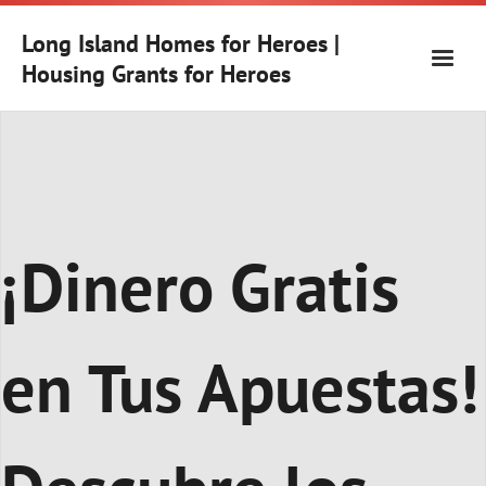
Skip
to
Long Island Homes for Heroes |
content
Housing Grants for Heroes
¡Dinero Gratis
en Tus Apuestas!