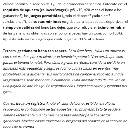
crítico
. Localiza la sección de TyC de la promoción específica. Enfócate en: el
requisito de apuesta (rollover/wager)
(¿x5, x10, x20 veces el bono o las
ganancias?), los
juegos permitidos
(¿todo el deporte? ¿solo slots?
¿exclusiones?), las
cuotas mínimas
exigidas para las apuestas deportivas, el
tiempo de validez
del bono (¡no dejes que expire!), y el
máximo retirable
de las ganancias obtenidas con el bono (a veces hay un tope, como 100€).
Apuesta solo en los juegos que contribuyan al 100% al rollover.
Tercero,
gestiona tu bono con cabeza
. Para
free bets, úsalas en apuestas
con cuotas altas para maximizar el beneficio potencial (recuerda que solo
ganas el beneficio neto). Para dinero gratis o crédito, considera dividirlo en
apuestas más pequeñas y seguras (como cuotas bajas en eventos muy
probables) para aumentar tus posibilidades de cumplir el rollover, aunque
las ganancias sean menores inicialmente. Evita apostar todo de una vez en
una jugada de alto riesgo. En tragamonedas, juega con calma y gestiona tus
giros.
Cuarto,
lleva un registro
. Anota el valor del bono recibido, el rollover
requerido, la contribución de tus apuestas y tu progreso. Esto te ayuda a
saber exactamente cuánto más necesitas apostar para liberar tus
ganancias. Muchas casas muestran el progreso del rollover en la sección de
bonos de tu cuenta.