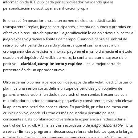
información de RTP publicada por el proveedor, validando que la
personalización no sustituye la verificación propia.
En una sesión posterior entra a un torneo de slots con clasificación
transparente: reglas, juegos participantes, sistema de puntos y premios en
efectivo sin requisito de apuesta. La gamificación le da objetivos sin incitar al
juego excesivo gracias a límites de tiempo. Cuando alcanza el umbral de
retiro, solicita parte de su saldo y observa que el casino muestra un
cronograma claro: revisión en horas, pago en el mismo día hacia el método
usado en el depósito. Al recibir su retiro, la confianza aumenta; ese ciclo
positivo —
claridad, cumplimiento y rapidez
— es la mejor carta de
presentación de un operador nuevo.
Otro escenario común aparece con los juegos de alta volatilidad. El usuario
planifica una sesión corta, define un tope de pérdidas y un objetivo de
ganancia moderado. Si un título tipo crash ofrece rondas frecuentes con
multiplicadores, prioriza apuestas pequeñas y consistentes, evitando elevar
la apuesta tras pérdidas consecutivas. En paralelo, prueba una mesa con
crupier en vivo, donde el ritmo es más pausado y permite pausas
conscientes. Esta combinación diversifica la experiencia sin descuidar el
control del bankroll. Al finalizar, un recordatorio de
juego responsable
invita
a revisar límites y programar descansos, reforzando hábitos que, a la larga,
marcan la diferencia entre entretenimiento sostenible y estrés financiero.