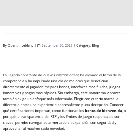
By
Quentin Leblanc
September 30, 2025
Category:
Blog
La llegada constante de
nuevos casinos online
ha elevado el listón de la
competencia y ha impulsado una ola de mejoras que benefician
directamente al jugador: mejores bonos, interfaces más fluidas, juegos
inmersivos y pagos más rápidos. Sin embargo, este panorama vibrante
también exige un enfoque más informado. Elegir con criterio marca la
diferencia entre una experiencia sobresaliente y una decepción. Conocer
qué certificaciones importan, cómo funcionan los
bonos de bienvenida
, o
por qué la transparencia del RTP y los límites de juego responsable son
claves, permite navegar este mercado en expansión con seguridad y
aprovechar al máximo cada novedad.