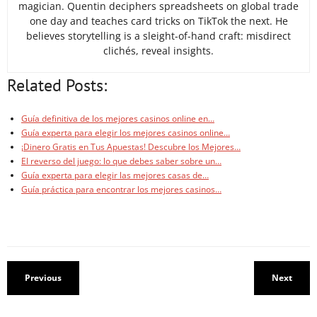
magician. Quentin deciphers spreadsheets on global trade
one day and teaches card tricks on TikTok the next. He
believes storytelling is a sleight-of-hand craft: misdirect
clichés, reveal insights.
Related Posts:
Guía definitiva de los mejores casinos online en…
Guía experta para elegir los mejores casinos online…
¡Dinero Gratis en Tus Apuestas! Descubre los Mejores…
El reverso del juego: lo que debes saber sobre un…
Guía experta para elegir las mejores casas de…
Guía práctica para encontrar los mejores casinos…
Previous
Next