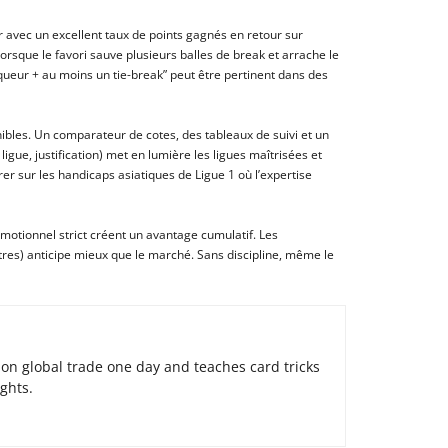
ur avec un excellent taux de points gagnés en retour sur
 lorsque le favori sauve plusieurs balles de break et arrache le
ueur + au moins un tie-break” peut être pertinent dans des
ibles. Un comparateur de cotes, des tableaux de suivi et un
gue, justification) met en lumière les ligues maîtrisées et
rer sur les handicaps asiatiques de Ligue 1 où l’expertise
émotionnel strict créent un avantage cumulatif. Les
itres) anticipe mieux que le marché. Sans discipline, même le
on global trade one day and teaches card tricks
ights.