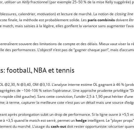
r, utiliser un
Kelly
fractionnel (par exemple 25–50 % de la mise Kelly suggérée) pl
lessures, calendrier, motivation) et lecture de marché. La notion de
closing line
a cote finale, la méthode est probablement solide. Les
paris combinés
doivent être
 de match, mais saisies à la légère, elles gonflent la variance sans augmenter l’ava
s entraînent souvent des limitations de compte et des délais. Mieux vaut viser la r
lle des performances. L’objectif n’est pas de “gagner chaque pari”, mais d’accum
: football, NBA et tennis
 OL @2,30, N @3,40, OM @3,10. L’analyse interne estime OL gagnant à 46 % (prob
s agrégées de ~104–106 % selon l’opérateur. Une approche prudente privilégie “D
n rapide côté gauche). Sans cette conviction, l’
under
2,5 à 1,90 peut hériter d’une
pète; à terme, capturer la meilleure cote n’est pas un détail mais une source d’ed
t après prolongation subit un drop de performance. Si la ligne ouvre à +5,5 et q
ve
à +3,5 quand le match est serré, permet un
hedge
intelligent. Le “player props”
ustement du marché. L’usage du
cash-out
doit rester opportuniste: sécuriser quan