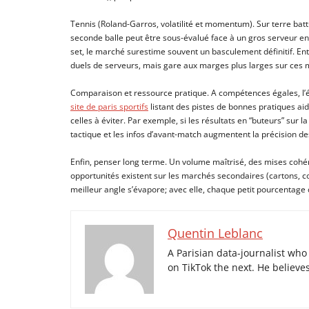
Tennis (Roland-Garros, volatilité et momentum). Sur terre battu
seconde balle peut être sous-évalué face à un gros serveur en
set, le marché surestime souvent un basculement définitif. Entr
duels de serveurs, mais gare aux marges plus larges sur ces 
Comparaison et ressource pratique. A compétences égales, l’éc
site de paris sportifs
listant des pistes de bonnes pratiques aid
celles à éviter. Par exemple, si les résultats en “buteurs” sur
tactique et les infos d’avant-match augmentent la précision de
Enfin, penser long terme. Un volume maîtrisé, des mises cohé
opportunités existent sur les marchés secondaires (cartons, co
meilleur angle s’évapore; avec elle, chaque petit pourcentage
Quentin Leblanc
A Parisian data-journalist wh
on TikTok the next. He believes 