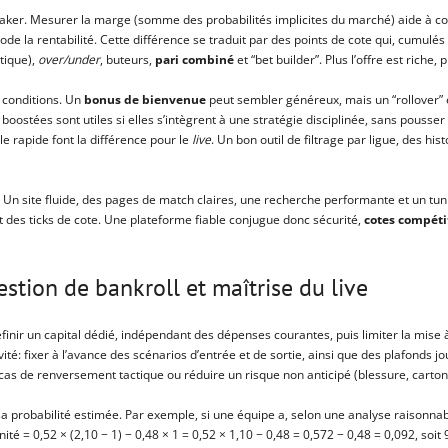
ker. Mesurer la marge (somme des probabilités implicites du marché) aide à c
 la rentabilité. Cette différence se traduit par des points de cote qui, cumulés s
tique),
over/under
, buteurs,
pari combiné
et “bet builder”. Plus l’offre est riche,
 conditions. Un
bonus de bienvenue
peut sembler généreux, mais un “rollover” é
 boostées sont utiles si elles s’intègrent à une stratégie disciplinée, sans pousser
le rapide font la différence pour le
live
. Un bon outil de filtrage par ligue, des his
. Un site fluide, des pages de match claires, une recherche performante et un tunn
t des ticks de cote. Une plateforme fiable conjugue donc sécurité,
cotes compéti
estion de bankroll et maîtrise du live
éfinir un capital dédié, indépendant des dépenses courantes, puis limiter la mise à
té: fixer à l’avance des scénarios d’entrée et de sortie, ainsi que des plafonds journ
en cas de renversement tactique ou réduire un risque non anticipé (blessure, carto
sa probabilité estimée. Par exemple, si une équipe a, selon une analyse raisonna
unité = 0,52 × (2,10 − 1) − 0,48 × 1 = 0,52 × 1,10 − 0,48 = 0,572 − 0,48 = 0,092, s