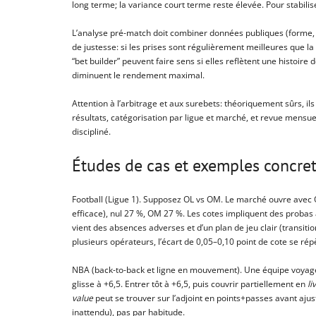
long terme; la variance court terme reste élevée. Pour stabilise
L’analyse pré-match doit combiner données publiques (forme, b
de justesse: si les prises sont régulièrement meilleures que l
“bet builder” peuvent faire sens si elles reflètent une histoire
diminuent le rendement maximal.
Attention à l’arbitrage et aux surebets: théoriquement sûrs, il
résultats, catégorisation par ligue et marché, et revue mensue
discipliné.
Études de cas et exemples concrets
Football (Ligue 1). Supposez OL vs OM. Le marché ouvre avec
efficace), nul 27 %, OM 27 %. Les cotes impliquent des proba
vient des absences adverses et d’un plan de jeu clair (transitio
plusieurs opérateurs, l’écart de 0,05–0,10 point de cote se ré
NBA (back-to-back et ligne en mouvement). Une équipe voyagean
glisse à +6,5. Entrer tôt à +6,5, puis couvrir partiellement en
li
value
peut se trouver sur l’adjoint en points+passes avant aj
inattendu), pas par habitude.