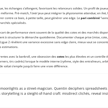
e, les échanges s’allongent, favorisant les relanceurs solides. Un profil de joue
 méforme. Pré-match, l’
over
jeux peut intégrer la physionomie attendue; en
live
,
er contre ce biais, à petite taille, peut générer une edge. Le
pari combiné
“vainq
marchés spécialisés.
art de performance vient souvent de la qualité des cotes et des marchés dispon
ent à structurer la démarche quotidienne. Documenter chaque prise (mise, cote, li
 la Ligue 2 révèlent une variance excessive sans edge claire, mieux vaut se concent
s estimations.
rentes avec la bankroll, une obsession des
cotes
les plus élevées et un contrôle 
rners, tirs cadrés) lorsque le modèle interne (rythme, style des entraîneurs, arb
 de
value
s’empile jusqu’à faire une vraie différence.
o moonlights as a street-magician. Quentin deciphers spreadsheets 
storytelling is a sleight-of-hand craft: misdirect clichés, reveal ins