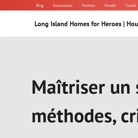
Skip
Blog
Automotive
Fashion
Health
Travel
to
content
Long Island Homes for Heroes | Hou
Maîtriser un 
méthodes, cr