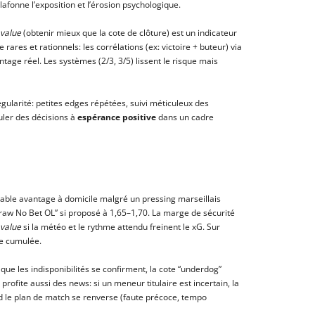
afonne l’exposition et l’érosion psychologique.
 value
(obtenir mieux que la cote de clôture) est un indicateur
 rares et rationnels: les corrélations (ex: victoire + buteur) via
ntage réel. Les systèmes (2/3, 3/5) lissent le risque mais
égularité: petites edges répétées, suivi méticuleux des
uler des décisions à
espérance positive
dans un cadre
able avantage à domicile malgré un pressing marseillais
raw No Bet OL” si proposé à 1,65–1,70. La marge de sécurité
value
si la météo et le rythme attendu freinent le xG. Sur
ge cumulée.
ue les indisponibilités se confirment, la cote “underdog”
 profite aussi des news: si un meneur titulaire est incertain, la
d le plan de match se renverse (faute précoce, tempo