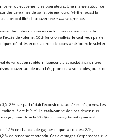
omparer objectivement les opérateurs. Une marge autour de
ur des centaines de paris, pèsent lourd. Vérifier aussi la
 plus la probabilité de trouver une
value
augmente.
levé, des cotes minimales restrictives ou l’exclusion de
 à l’excès de volume. Côté fonctionnalités, le
cash-out
partiel,
toriques détaillés et des alertes de cotes améliorent le suivi et
el de validation rapide influencent la capacité à saisir une
tives
, couverture de marchés, promos raisonnables, outils de
 0,5–2 % par pari réduit l’exposition aux séries négatives. Les
aliers, évite le “tilt”. Le
cash-out
ne doit pas devenir un
n rouge), mais dilue la
value
si utilisé systématiquement.
ble, 52 % de chances de gagner et que la cote est 2.10,
oit 9,2 % de rendement attendu. Ces avantages s’expriment sur le