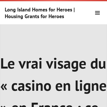
Skip
to
Long Island Homes for Heroes |
content
Housing Grants for Heroes
Le vrai visage du
« casino en ligne