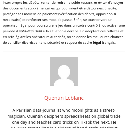
interrompre les dépôts, tenter de retirer le solde restant, et éviter d’envoyer
des documents supplémentaires qui pourraient être détournés. Ensuite,
protéger ses moyens de paiement (vérification des débits, opposition si
nécessaire) et renforcer ses mots de passe. Enfin, se tourner vers un
opérateur légal pour poursuivre le jeu dans un cadre contrôlé, ou activer une
période d’
auto-exclusion
si la situation a dérapé. En adoptant ces réflexes et
en privilégiant les opérateurs autorisés, on se donne les meilleures chances
de concilier divertissement, sécurité et respect du cadre
légal
français.
Quentin Leblanc
A Parisian data-journalist who moonlights as a street-
magician. Quentin deciphers spreadsheets on global trade
one day and teaches card tricks on TikTok the next. He